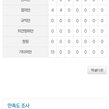
연간회기일정
입법정보
입법예고안
결의안
4
4
0
0
0
0
0
입법정보
도의회 입법활동
규칙안
0
0
0
0
0
0
0
입법평가 결과
행정정보공개
업무추진비
의견청취안
0
0
0
0
0
0
0
의원겸직현황
의원별 출석현황
의원역량강화
청원
0
0
0
0
0
0
0
의정비심의
반부패·청렴
기타의안
13
0
0
0
0
0
0
청렴서약서
청렴결의
의정활동
의정활동사진
엑셀다운
의정활동사진
의회사료실
의정활동영상
언론보도
행정사무감사
행정사무감사계획
행정사무감사결과
의안정보
의안검색
만족도 조사
의안통계