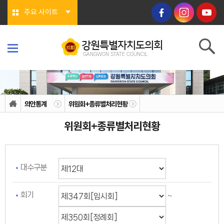
본문바로가기
주요 사이트
강원특별자치도의회
GANGWON STATE COUNCIL
강원특별자치도의회
GANGWON STATE COUNCIL
의회소개
의회연혁
의안통계
위원회+종류별처리현황
의회상징물
의회구성
위원회+종류별처리현황
도의회 구성
위원회소개
의회기능
의회지위
권한
대수구분
회기/집회
의안심의 절차
예산/결산
행정사무감사/조사
회기
~
의회안내
의회사무처
청사안내