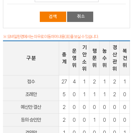
의회오시는길
의회홍보물
의정홍보영상
의원소개
의장인사말
의장인사말
의장연설문
※ 모바일환경에서는 좌우로 이동하여 내용(표)을 보실 수 있습니다.
의장단
현역의원
인명별
기
경
운
행
농
복
정당별
총
안
산
지역구 및 비례대표
구 분
영
문
수
건
계
소
관
역대의장단
위
위
위
위
역대의원
위
위
의원윤리강령
의회소식
접수
27
4
1
2
1
2
1
의회소식
강원의정
강원의정 구독신청
조례안
5
0
1
1
1
2
0
보도자료
공지사항
예산안·결산
2
0
0
0
0
0
0
채용정보
의사일정
주요일정
동의·승인안
2
0
0
1
0
0
0
다음회기예고
회기별일정
건의안
1
0
0
0
0
0
1