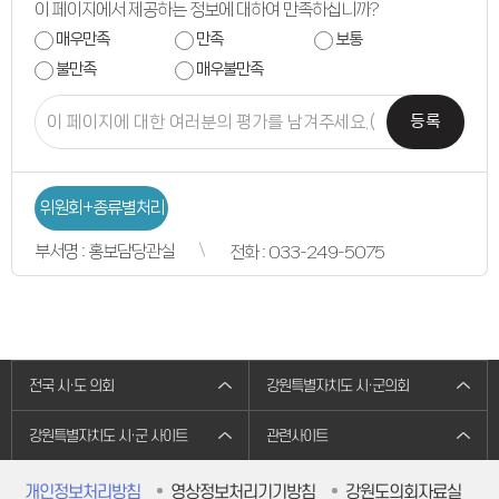
이 페이지에서 제공하는 정보에 대하여 만족하십니까?
의원별처리현황
의원연구회
매우만족
만족
보통
의원연구회
연구용역 결과보고서
불만족
매우불만족
연구회 활동 결과
회의록
등록
전자회의록
최근회의록
회기별 검색
회의별 검색
상세검색
위원회+종류별처리
서면질문
도정질문
부서명 : 홍보담당관실
현황
전화 : 033-249-5075
5분자유발언
영상회의록
본회의
상임위원회
특별위원회
도정질문
5분자유발언
전국 시·도 의회
강원특별자치도 시·군의회
도민광장
자유게시판
청원/진정
강원특별자치도 시·군 사이트
관련사이트
청원 안내
진정민원 안내
진정민원 접수
개인정보처리방침
영상정보처리기기방침
강원도의회자료실