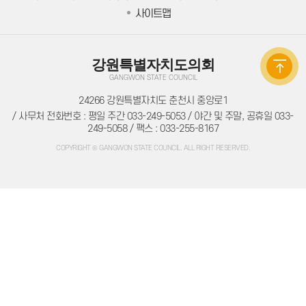
주민조례청구
사이트맵
방청/견학
방청/견학 안내
방청신청
방청확인
인터넷견학신청
강원특별자치도의회
자료실
GANGWON STATE COUNCIL
의회간행물
의정백서
24266 강원특별자치도 춘천시 중앙로1
예결산자료
/ 사무처 전화번호 : 평일 주간 033-249-5053 / 야간 및 주말, 공휴일 033-
예결산자료
249-5058 / 팩스 : 033-255-8167
재정동향
입법자료
COPYRIGHT © GANGWON STATE COUNCIL. ALL RIGHT RESERVED.
정책레터
정책연구보고서
학술연구용역
법규정보
자치법규
의회법규
의회규정
공무국외출장
의회용어사전
의회관련서식
정보공개
의회 운영
의회 회기
의정비 심의위원회