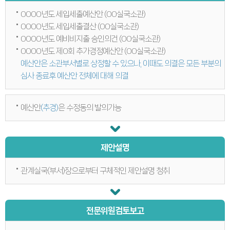
의회오시는길
의회홍보물
0000년도 세입세출예산안 (00실국소관)
의정홍보영상
0000년도 세입세출결산 (00실국소관)
의원소개
의장인사말
0000년도 예비비지출 승인의건 (00실국소관)
의장인사말
0000년도 제0회 추가경정예산안 (00실국소관)
의장연설문
예산안은 소관부서별로 상정할 수 있으나, 이때도 의결은 모든 부분의
의장단
현역의원
심사 종료후 예산안 전체에 대해 의결
인명별
정당별
지역구 및 비례대표
예산안
(추경)
은 수정동의 발의가능
역대의장단
역대의원
의원윤리강령
의회소식
의회소식
제안설명
강원의정
강원의정 구독신청
보도자료
관계실국(부서)장으로부터 구체적인 제안설명 청취
공지사항
채용정보
의사일정
주요일정
전문위원검토보고
다음회기예고
회기별일정