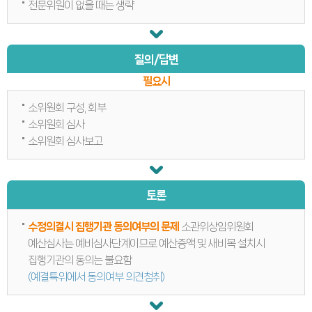
연간회기일정
전문위원이 없을 때는 생략
입법정보
입법예고안
입법정보
도의회 입법활동
질의/답변
입법평가 결과
행정정보공개
필요시
업무추진비
의원겸직현황
의원별 출석현황
소위원회 구성, 회부
의원역량강화
소위원회 심사
의정비심의
소위원회 심사보고
반부패·청렴
청렴서약서
청렴결의
의정활동
의정활동사진
토론
의정활동사진
의회사료실
의정활동영상
수정의결시 집행기관 동의여부의 문제
소관위상임위원회
언론보도
예산심사는 예비심사단계이므로 예산증액 및 새비목 설치시
행정사무감사
집행기관의 동의는 불요함
행정사무감사계획
행정사무감사결과
(예결특위에서 동의여부 의견청취)
의안정보
의안검색
의안통계