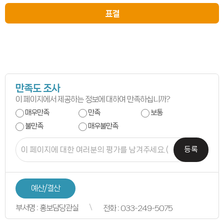
의원별처리현황
표결
의원연구회
의원연구회
연구용역 결과보고서
연구회 활동 결과
회의록
전자회의록
최근회의록
회기별 검색
회의별 검색
만족도 조사
상세검색
서면질문
이 페이지에서 제공하는 정보에 대하여 만족하십니까?
도정질문
매우만족
만족
보통
5분자유발언
영상회의록
불만족
매우불만족
본회의
상임위원회
등록
특별위원회
도정질문
5분자유발언
도민광장
자유게시판
예산/결산
청원/진정
청원 안내
부서명 : 홍보담당관실
전화 : 033-249-5075
진정민원 안내
진정민원 접수