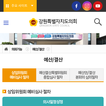
본문바로가기
주요 사이트
강원특별자치도의회
GANGWON STATE COUNCIL
강원특별자치도의회
GANGWON STATE COUNCIL
의회소개
의회연혁
의회기능
예산/결산
의회상징물
의회구성
예산/결산
도의회 구성
위원회소개
의회기능
의회지위
상임위원회
예산결산특별위원회
예산안/결산
권한
예비심사 절차
종합심사 절차
본회의 심의절차
회기/집회
의안심의 절차
예산/결산
행정사무감사/조사
상임위원회 예비심사 절차
의회안내
의회사무처
의사일정상정
청사안내