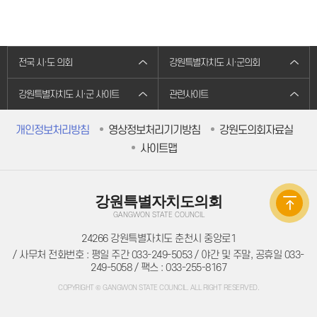
주민조례청구
방청/견학
방청/견학 안내
방청신청
방청확인
전국 시·도 의회
강원특별자치도 시·군의회
인터넷견학신청
자료실
의회간행물
강원특별자치도 시·군 사이트
관련사이트
의정백서
예결산자료
예결산자료
개인정보처리방침
영상정보처리기기방침
강원도의회자료실
재정동향
입법자료
사이트맵
정책레터
정책연구보고서
학술연구용역
법규정보
강원특별자치도의회
자치법규
GANGWON STATE COUNCIL
의회법규
의회규정
24266 강원특별자치도 춘천시 중앙로1
공무국외출장
/ 사무처 전화번호 : 평일 주간 033-249-5053 / 야간 및 주말, 공휴일 033-
의회용어사전
249-5058 / 팩스 : 033-255-8167
의회관련서식
정보공개
COPYRIGHT © GANGWON STATE COUNCIL. ALL RIGHT RESERVED.
의회 운영
의회 회기
의정비 심의위원회