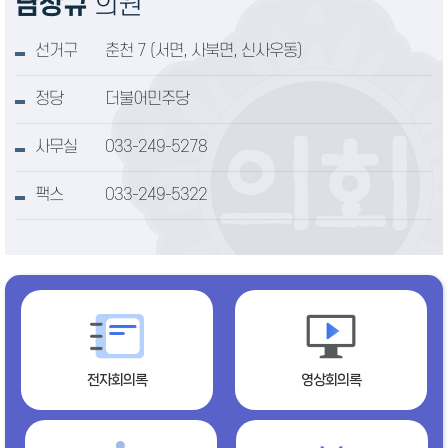
남상규
의원
선거구
춘천 7 (서면, 사북면, 신사우동)
정당
더불어민주당
사무실
033-249-5278
팩스
033-249-5322
전자회의록
영상회의록