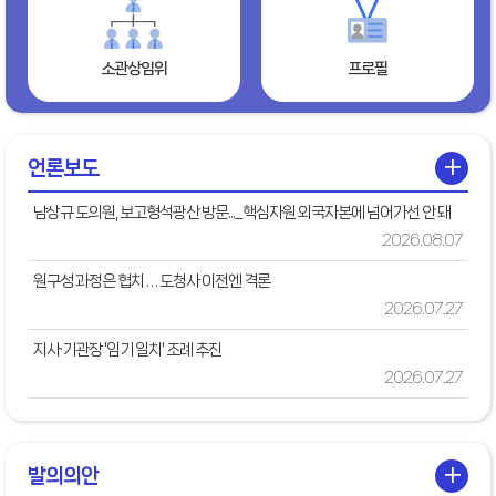
소관상임위
프로필
+
언론보도
남상규 도의원, 보고형석광산 방문..._핵심자원 외국자본에 넘어가선 안 돼
2026.08.07
원구성 과정은 협치 … 도청사 이전엔 격론
2026.07.27
지사·기관장 '임기 일치' 조례 추진
2026.07.27
+
발의의안