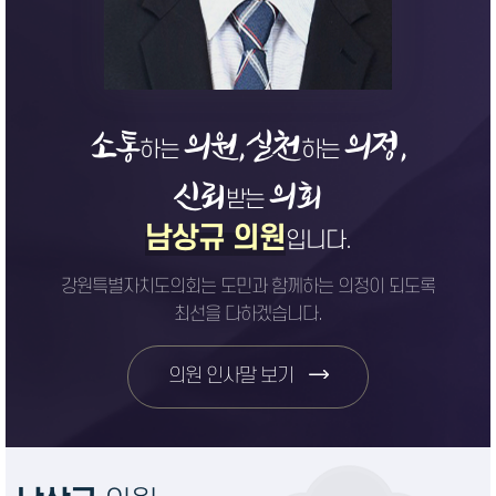
소통
의원,
실천
의정,
하는
하는
신뢰
의회
받는
남상규 의원
입니다.
강원특별자치도의회는 도민과 함께하는 의정이 되도록
최선을 다하겠습니다.
의원 인사말 보기