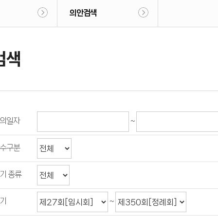
의안검색
검색
의일자
~
수구분
기 종류
기
~