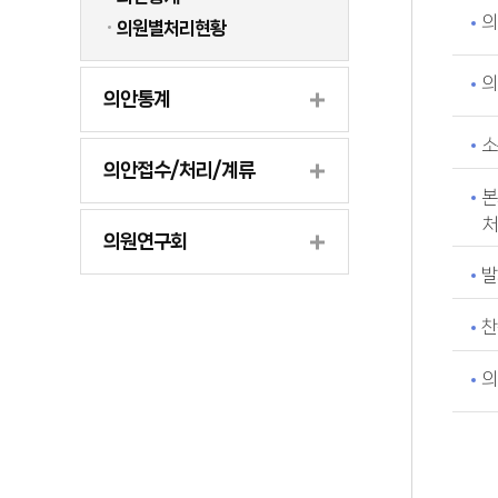
의
의원별처리현황
의
의안통계
소
의안접수/처리/계류
본
처
의원연구회
발
찬
의