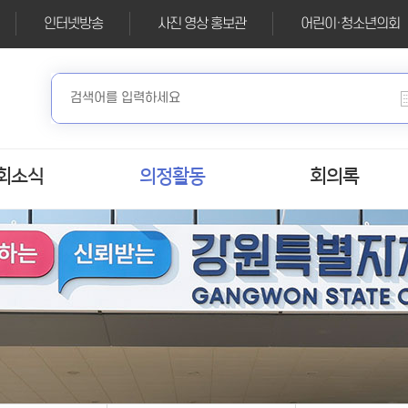
인터넷방송
사진 영상 홍보관
어린이·청소년의회
회소식
의정활동
회의록