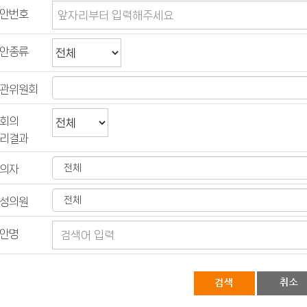
안번호
안종류
관위원회
회의
리결과
의자
성의원
안명