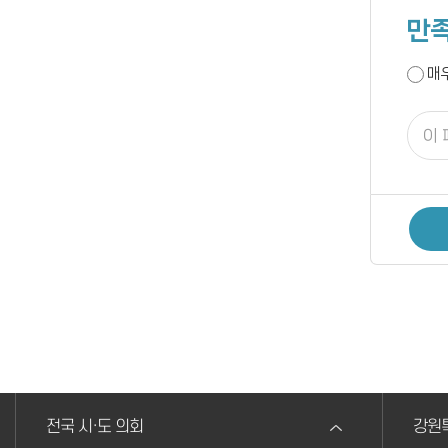
만족
매
전국 시·도 의회
강원