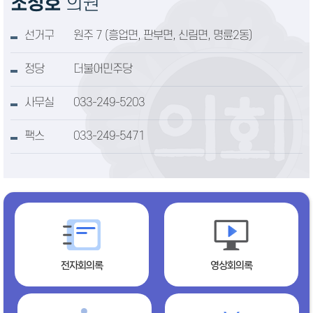
조성호
의원
선거구
원주 7 (흥업면, 판부면, 신림면, 명륜2동)
정당
더불어민주당
사무실
033-249-5203
팩스
033-249-5471
전자회의록
영상회의록