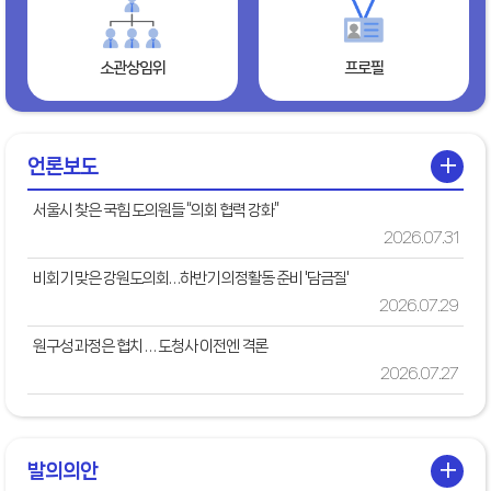
소관상임위
프로필
+
언론보도
서울시 찾은 국힘 도의원들 “의회 협력 강화”
2026.07.31
비회기 맞은 강원도의회…하반기 의정활동 준비 '담금질'
2026.07.29
원구성 과정은 협치 … 도청사 이전엔 격론
2026.07.27
+
발의의안