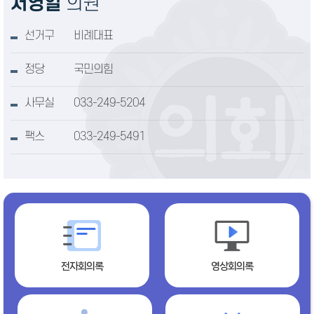
서영일
의원
선거구
비례대표
정당
국민의힘
사무실
033-249-5204
팩스
033-249-5491
전자회의록
영상회의록