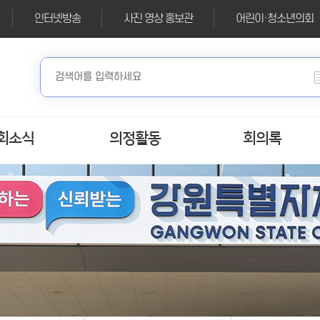
인터넷방송
사진 영상 홍보관
어린이·청소년의회
회소식
의정활동
회의록