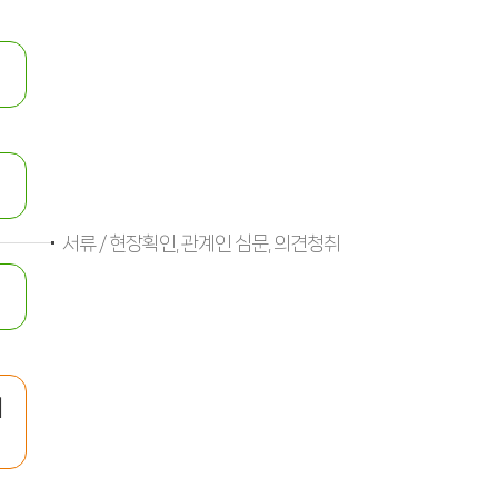
서류 / 현장획인, 관계인 심문, 의견청취
게