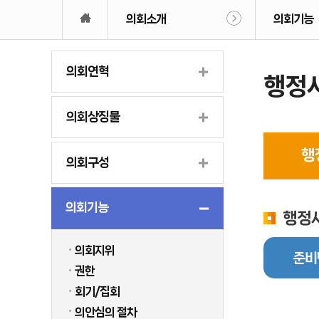
의회소개
의회기능
의회연혁
행정
의회상징물
행
의회구성
의회기능
행정
의회지위
준비
권한
회기/집회
의안심의 절차