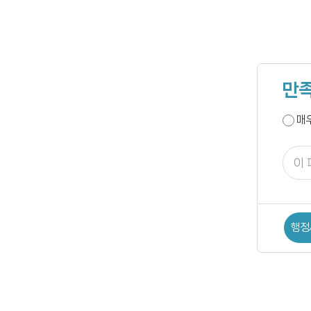
만족
매
행정