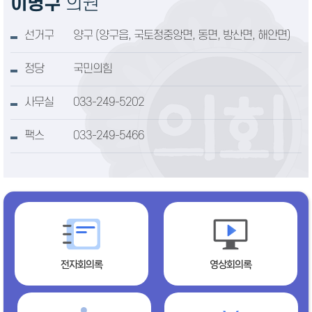
이병구
의원
선거구
양구 (양구읍, 국토정중앙면, 동면, 방산면, 해안면)
정당
국민의힘
사무실
033-249-5202
팩스
033-249-5466
전자회의록
영상회의록