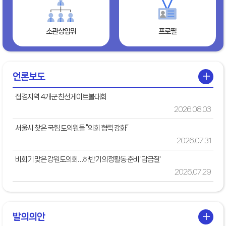
소관상임위
프로필
+
언론보도
접경지역 4개군 친선게이트볼대회
2026.08.03
서울시 찾은 국힘 도의원들 “의회 협력 강화”
2026.07.31
비회기 맞은 강원도의회…하반기 의정활동 준비 '담금질'
2026.07.29
+
발의의안