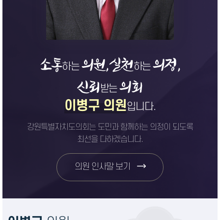
소통
의원,
실천
의정,
하는
하는
신뢰
의회
받는
이병구 의원
입니다.
강원특별자치도의회는 도민과 함께하는 의정이 되도록
최선을 다하겠습니다.
의원 인사말 보기