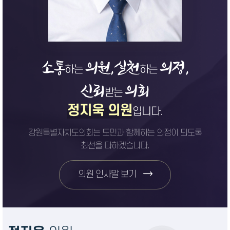
소통
의원,
실천
의정,
하는
하는
신뢰
의회
받는
정지욱 의원
입니다.
강원특별자치도의회는 도민과 함께하는 의정이 되도록
최선을 다하겠습니다.
의원 인사말 보기