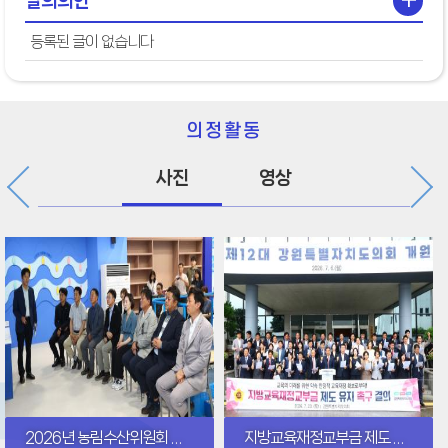
+
발의의안
등록된 글이 없습니다
의정활동
사진
영상
2026년 농림수산위원회 의정연찬회
지방교육재정교부금 제도 유지 촉구 결의