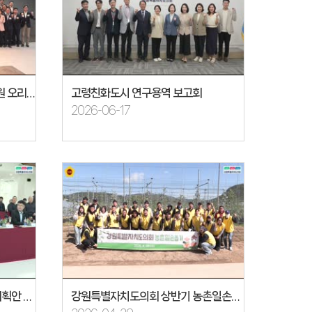
제12대 강원특별자치도의회 의원 오리엔테이션
고령친화도시 연구용역 보고회
2026-06-17
기획행정위원회 공유재산관리계획안 현지방문(속초시 설악산문화시설)
강원특별자치도의회 상반기 농촌일손돕기 봉사