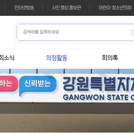
인터넷방송
사진 영상 홍보관
어린이·청소년의회
회소식
의정활동
회의록