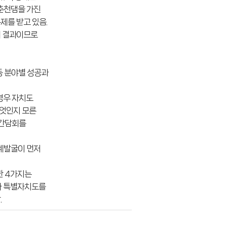
 춘천댐을 가진
제를 받고 있음.
의 결과이므로
.
 등 분야별 성공과
경우 자치도
무엇인지 모른
 간담회를
특례발굴이 먼저
한 4가지는
가 특별자치도를
.