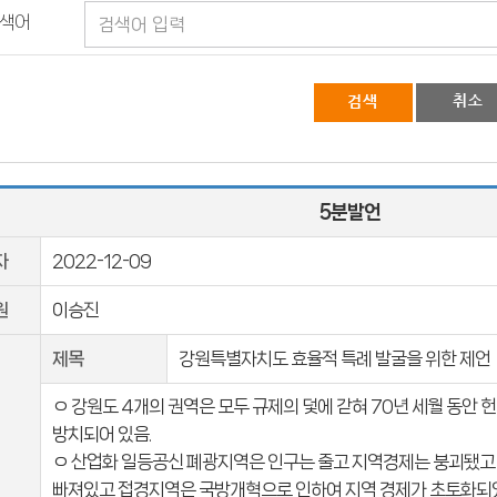
색어
5분발언
자
2022-12-09
원
이승진
제목
강원특별자치도 효율적 특례 발굴을 위한 제언
ㅇ 강원도 4개의 권역은 모두 규제의 덫에 갇혀 70년 세월 동안
방치되어 있음.
ㅇ 산업화 일등공신 폐광지역은 인구는 줄고 지역경제는 붕괴됐
빠져있고 접경지역은 국방개혁으로 인하여 지역 경제가 초토화되