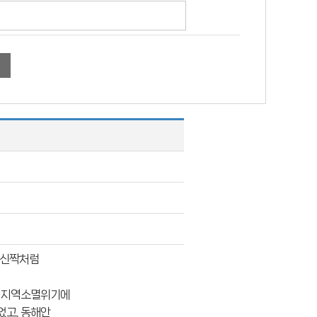
 헌신짝처럼
고 지역소멸위기에
었고, 동해안