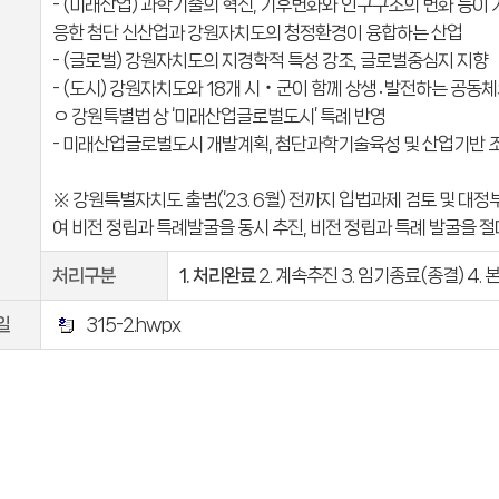
- (미래산업) 과학기술의 혁신, 기후변화와 인구구조의 변화 등이
응한 첨단 신산업과 강원자치도의 청정환경이 융합하는 산업
- (글로벌) 강원자치도의 지경학적 특성 강조, 글로벌중심지 지향
- (도시) 강원자치도와 18개 시‧군이 함께 상생․발전하는 공동체
ㅇ 강원특별법 상 ‘미래산업글로벌도시’ 특례 반영
- 미래산업글로벌도시 개발계획, 첨단과학기술육성 및 산업기반 
※ 강원특별자치도 출범(‘23. 6월) 전까지 입법과제 검토 및 대
여 비전 정립과 특례발굴을 동시 추진, 비전 정립과 특례 발굴을 
처리구분
1. 처리완료
2. 계속추진 3. 임기종료(종결) 4.
일
315-2.hwpx