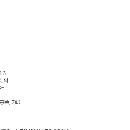
 6.
 논의
.~
홍보(17회)