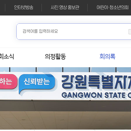
인터넷방송
사진 영상 홍보관
어린이·청소년의회
회소식
의정활동
회의록