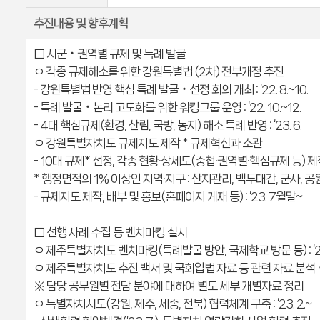
추진내용 및 향후계획
□ 시군‧권역별 규제 및 특례 발굴
ㅇ 각종 규제해소를 위한 강원특별법 (2차) 전부개정 추진
- 강원특별법 반영 핵심 특례 발굴‧선정 회의 개최 : ‘22. 8.~10.
- 특례 발굴‧논리 고도화를 위한 워킹그룹 운영 : ‘22. 10.~12.
- 4대 핵심규제(환경, 산림, 국방, 농지) 해소 특례 반영 : ‘23. 6.
ㅇ 강원특별자치도 규제지도 제작 * 규제혁신과 소관
- 10대 규제* 선정, 각종 현황·상세도(중첩·권역별·핵심규제 등) 제
* 행정면적의 1% 이상인 지역·지구 : 산지관리, 백두대간, 군사, 공
- 규제지도 제작, 배부 및 홍보(홈페이지 게재 등) : ‘23. 7월말~
□ 선행 사례 수집 등 벤치마킹 실시
ㅇ 제주특별자치도 벤치마킹(특례발굴 방안, 국제학교 방문 등) : ‘22.
ㅇ 제주특별자치도 추진 백서 및 국회입법 자료 등 관련 자료 분석
※ 담당 공무원별 전담 분야에 대하여 별도 세부 개별자료 정리
ㅇ 특별자치시도(강원, 제주, 세종, 전북) 협력체계 구축 : ‘23. 2.~