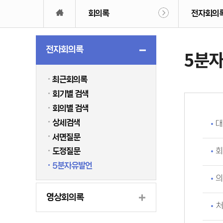
회의록
전자회의
전자회의록
5분
최근회의록
회기별 검색
회의별 검색
상세검색
대
서면질문
회
도정질문
5분자유발언
의
영상회의록
처