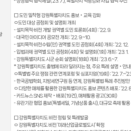
- 상생협력 협약체결(’23. 7.), 특별자치 역량강화 사업 협력 추진
□ 도민 밀착형 강원특별자치도 홍보‧교육 강화
ㅇ도민 대상 공청회 및 설명회 개최
- 설치목적·비전 개발 권역별 도민 토론회(4회) : ‘22. 9.
황
- 대국민 아이디어 공모전 개최 : ‘22. 9.~10.
- 설치목적·비전수립(안) 권역별 도민 공청회(4회) 개최 : ‘22. 12.
- 입법과제 권역별 도민 공청회(4회) 및 설명회(1회) 개최 : ‘23. 1.
- 강원특별자치도 시군 순회 설명회(18회) 개최 : ‘23. 6.~7.
* 강원특별자치도 출범에 따라 달라지는 점, 주요 특례 설명‧안내
ㅇ특별법 주요 쟁점 관련 연계포럼 및 심포지엄(19회) : ‘22. 7.~‘23.
- 한국공법학회, 지방세연구원 등 연계, 강원특별법 특례 추진방안
ㅇ 다양한 매체를 활용한 강원특별자치도 홍보 콘텐츠 배포 : ‘22. 8
- 카드뉴스 SNS 제작‧배포(19건), 매체활용 광고(30회)
- 유관기관 협업 홍보(특별세일, 기념상품 출시), 대규모 축제 활용 
□ 강원특별자치도 비전 정립 및 특례발굴
ㅇ 강원특별자치도 비전 ‘미래산업글로벌도시’ 확정