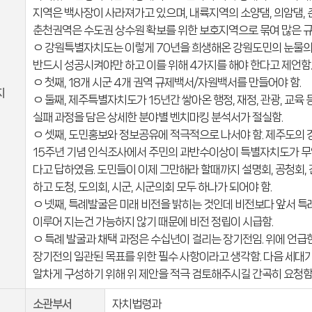
지역은 백사장이 사라져가고 있으며, 내륙지역의 소양댐, 의암댐,
춘천권역은 수도권 상수원 확보를 위한 보호지역으로 묶여 많은 규
ㅇ 강원특별자치도는 이렇게 70년을 희생해온 강원도민의 눈물
반드시 성공시켜야만 하고 이를 위해 4가지를 해야 한다고 제언함
ㅇ 첫째, 18개 시군 4개 권역 규제백서/자원백서를 만들어야 함.
지
ㅇ 둘째, 제주특별자치도가 15년간 쌓아온 행정, 재정, 관광, 교육
실패 과정을 담은 상세한 분야별 벤치마킹 분석서가 절실함.
ㅇ 셋째, 도민홍보와 정보공유에 적극적으로 나서야 함. 제주도의 
15주년 기념 인식조사에서 주민의 과반수이상이 특별자치도가 
다고 답하였음. 도민들이 이제 그만해라 할때까지 설명회, 공청회,
하고 도청, 도의회, 시군, 시군의회 모두 하나가 되어야 함.
ㅇ 넷째, 특례발굴은 미래 비전을 밝히는 것인데 비전보다 앞서 
이루어 지는건 가능하지 않기 때문에 비전 정립이 시급함.
ㅇ 특례 발굴과 채택 과정은 수십년이 걸리는 장기전임. 위에 언급
장기전의 일관된 목표를 위한 필수 사항이라고 생각함. 다음 세대
알차게 구성하기 위해 위 제안을 적극 검토해주시길 간곡히 요청함
소관부서
자치법령과