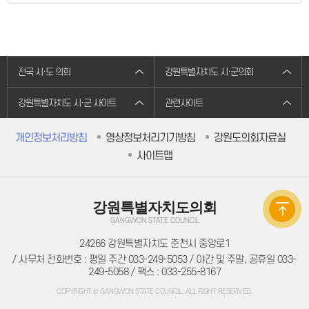
의원별처리현황
의원연구회
의원연구회
연구용역 결과보고서
연구회 활동 결과
회의록
전국 시·도 의회
강원특별자치도 시·군의회
전자회의록
최근회의록
회기별 검색
강원특별자치도 시·군 사이트
관련사이트
회의별 검색
상세검색
서면질문
개인정보처리방침
영상정보처리기기방침
강원도의회자료실
도정질문
사이트맵
5분자유발언
영상회의록
본회의
상임위원회
강원특별자치도의회
특별위원회
도정질문
GANGWON STATE COUNCIL
5분자유발언
도민광장
24266 강원특별자치도 춘천시 중앙로1
자유게시판
/ 사무처 전화번호 : 평일 주간 033-249-5053 / 야간 및 주말, 공휴일 033-
청원/진정
249-5058 / 팩스 : 033-255-8167
청원 안내
진정민원 안내
COPYRIGHT © GANGWON STATE COUNCIL. ALL RIGHT RESERVED.
진정민원 접수