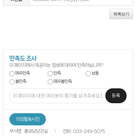
연간회기일정
입법정보
입법예고안
목록보기
입법정보
도의회 입법활동
입법평가 결과
행정정보공개
업무추진비
의원겸직현황
의원별 출석현황
의원역량강화
의정비심의
만족도 조사
반부패·청렴
이 페이지에서 제공하는 정보에 대하여 만족하십니까?
청렴서약서
청렴결의
매우만족
만족
보통
의정활동
불만족
매우불만족
의정활동사진
의정활동사진
의회사료실
등록
의정활동영상
언론보도
행정사무감사
행정사무감사계획
행정사무감사결과
의정활동사진
의안정보
의안검색
부서명 : 홍보담당관실
전화 : 033-249-5075
의안통계