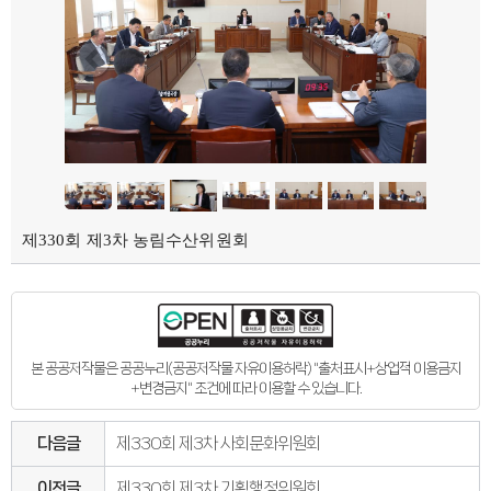
의회오시는길
의회홍보물
의정홍보영상
의원소개
의장인사말
의장인사말
의장연설문
의장단
현역의원
인명별
정당별
지역구 및 비례대표
역대의장단
제330회 제3차 농림수산위원회
역대의원
의원윤리강령
의회소식
의회소식
강원의정
강원의정 구독신청
보도자료
본 공공저작물은 공공누리(공공저작물 자유이용허락) "출처표시+상업적 이용금지
공지사항
+변경금지" 조건에 따라 이용할 수 있습니다.
채용정보
의사일정
주요일정
다음글
제330회 제3차 사회문화위원회
다음회기예고
회기별일정
이전글
제330회 제3차 기획행정위원회