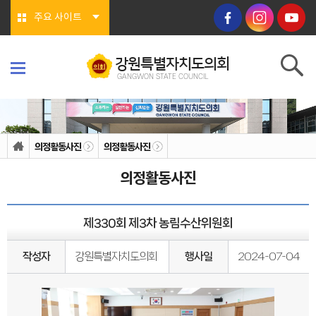
본문바로가기
주요 사이트
강원특별자치도의회
GANGWON STATE COUNCIL
강원특별자치도의회
GANGWON STATE COUNCIL
의회소개
의회연혁
의정활동사진
의정활동사진
의회상징물
의회구성
의정활동사진
도의회 구성
위원회소개
의회기능
의회지위
제330회 제3차 농림수산위원회
권한
회기/집회
의안심의 절차
작성자
강원특별자치도의회
행사일
2024-07-04
예산/결산
행정사무감사/조사
의회안내
의회사무처
청사안내