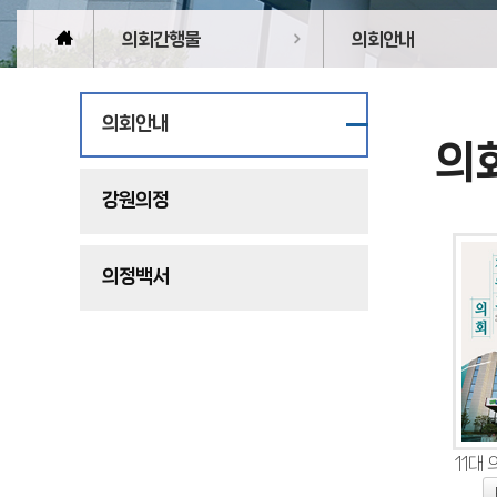
의회간행물
의회안내
의회안내
의
강원의정
의정백서
11대