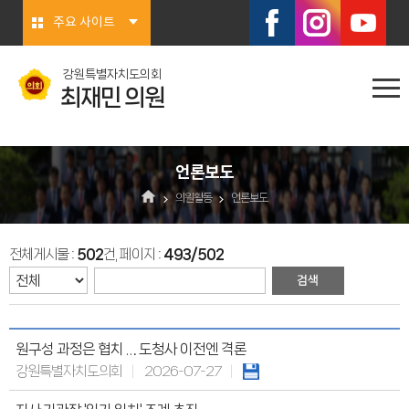
본문바로가기
주요 사이트
강원특별자치도의회
최재민 의원
언론보도
의원활동
언론보도
전체게시물 :
502
건, 페이지 :
493/502
원구성 과정은 협치 … 도청사 이전엔 격론
강원특별자치도의회
2026-07-27