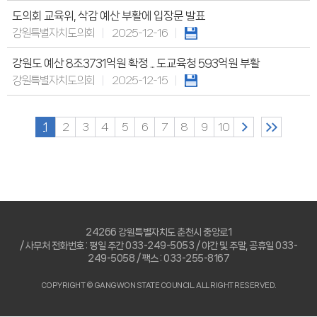
도의회 교육위, 삭감 예산 부활에 입장문 발표
강원특별자치도의회
2025-12-16
강원도 예산 8조3731억원 확정 ... 도교육청 593억원 부활
강원특별자치도의회
2025-12-15
1
2
3
4
5
6
7
8
9
10
24266 강원특별자치도 춘천시 중앙로1
/ 사무처 전화번호 : 평일 주간 033-249-5053 / 야간 및 주말, 공휴일 033-
249-5058 / 팩스 : 033-255-8167
COPYRIGHT © GANGWON STATE COUNCIL. ALL RIGHT RESERVED.