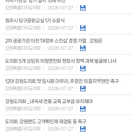
지사·기관장 '임기 일치' 조례 추진
강원특별자치도의회
2026-07-27
원주시 당구문화교실 1기 수료식
강원특별자치도의회
2026-07-27
2차 공공기관 이전 '대정부 스킨십' 경쟁 가열…강원은
강원특별자치도의회
2026-07-27
도의회 5개 상임위 의정연찬회 현장서 정책 과제 발굴에 나서
강원특별자치도의회
2026-07-27
12대 강원도의회 첫 임시회 마무리...추경안 의결.지역현안 촉구
강원특별자치도의회
2026-07-27
강원도의회 _내국세 연동 교육 교부금 유지해야
강원특별자치도의회
2026-07-27
도의회. 강원랜드 고객확인제 재검토 등 촉구
강원특별자치도의회
2026-07-27