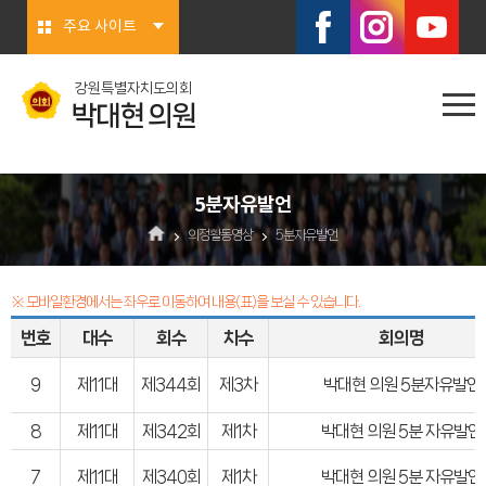
본문바로가기
주요 사이트
강원특별자치도의회
박대현 의원
5분자유발언
의정활동영상
5분자유발언
※ 모바일환경에서는 좌우로 이동하여 내용(표)을 보실 수 있습니다.
번호
대수
회수
차수
회의명
9
제11대
제344회
제3차
박대현 의원 5분자유발언
8
제11대
제342회
제1차
박대현 의원 5분 자유발언
7
제11대
제340회
제1차
박대현 의원 5분 자유발언