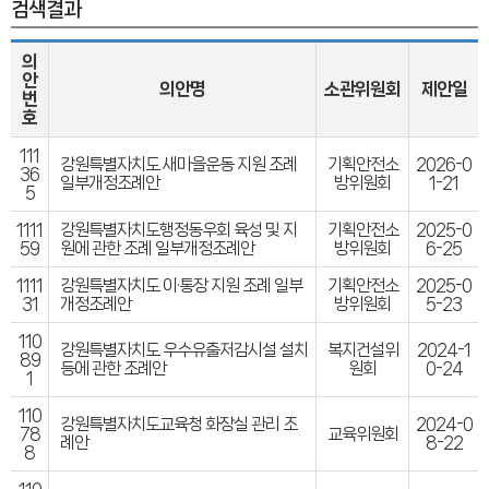
검색결과
의
안
의안명
소관위원회
제안일
번
호
111
강원특별자치도 새마을운동 지원 조례
기획안전소
2026-0
36
일부개정조례안
방위원회
1-21
5
1111
강원특별자치도행정동우회 육성 및 지
기획안전소
2025-0
59
원에 관한 조례 일부개정조례안
방위원회
6-25
1111
강원특별자치도 이·통장 지원 조례 일부
기획안전소
2025-0
31
개정조례안
방위원회
5-23
110
강원특별자치도 우수유출저감시설 설치
복지건설위
2024-1
89
등에 관한 조례안
원회
0-24
1
110
강원특별자치도교육청 화장실 관리 조
2024-0
78
교육위원회
례안
8-22
8