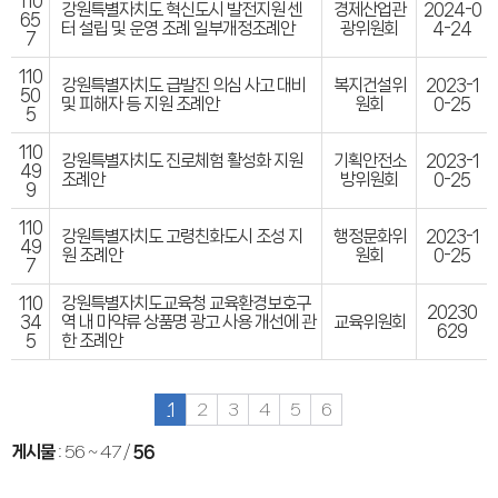
110
강원특별자치도 혁신도시 발전지원 센
경제산업관
2024-0
65
터 설립 및 운영 조례 일부개정조례안
광위원회
4-24
7
110
강원특별자치도 급발진 의심 사고 대비
복지건설위
2023-1
50
및 피해자 등 지원 조례안
원회
0-25
5
110
강원특별자치도 진로체험 활성화 지원
기획안전소
2023-1
49
조례안
방위원회
0-25
9
110
강원특별자치도 고령친화도시 조성 지
행정문화위
2023-1
49
원 조례안
원회
0-25
7
110
강원특별자치도교육청 교육환경보호구
20230
34
역 내 마약류 상품명 광고 사용 개선에 관
교육위원회
629
5
한 조례안
1
2
3
4
5
6
게시물
:
56 ~ 47
/
56