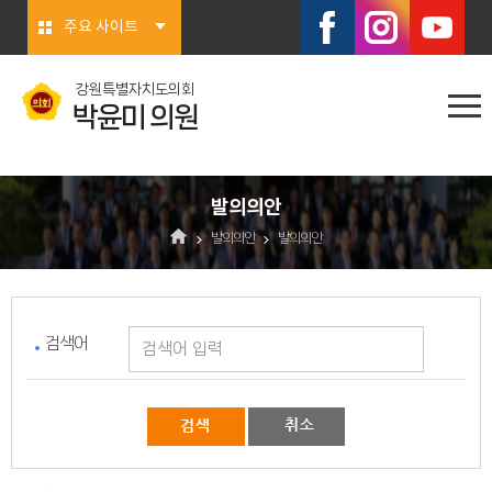
본문바로가기
주요 사이트
강원특별자치도의회
박윤미 의원
발의의안
발의의안
발의의안
검색어