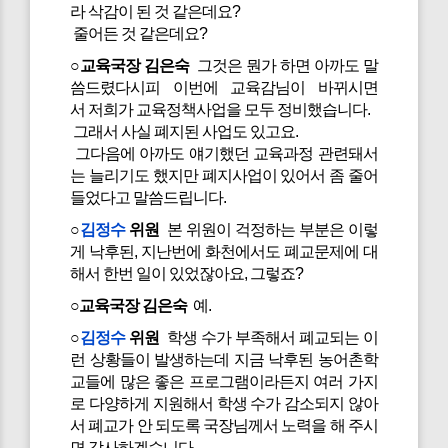
라 삭감이 된 것 같은데요?
줄어든 것 같은데요?
○교육국장 김은숙
그것은 뭔가 하면 아까도 말
씀드렸다시피 이번에 교육감님이 바뀌시면
서 저희가 교육정책사업을 모두 정비했습니다.
그래서 사실 폐지된 사업도 있고요.
그다음에 아까도 얘기했던 교육과정 관련돼서
는 늘리기도 했지만 폐지사업이 있어서 좀 줄어
들었다고 말씀드립니다.
○
김정수
위원
본 위원이 걱정하는 부분은 이렇
게 낙후된, 지난번에 화천에서도 폐교문제에 대
해서 한번 일이 있었잖아요, 그렇죠?
○교육국장 김은숙
예.
○
김정수
위원
학생 수가 부족해서 폐교되는 이
런 상황들이 발생하는데 지금 낙후된 농어촌학
교들에 많은 좋은 프로그램이라든지 여러 가지
로 다양하게 지원해서 학생 수가 감소되지 않아
서 폐교가 안 되도록 국장님께서 노력을 해 주시
면 감사하겠습니다.