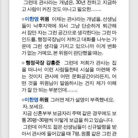
그런데 관사라는 개념은, 30년 전하고 지금하
고 사람이 커진 것도 아니고 필요한…….
○
이한영
위원
이제는 관사라는 개념을, 선생님
들이 낙후지역에 와서 그냥 단순하게 퇴근해
서 잠만 자는 그런 공간으로 생각한다는 그런 마
인드를, 행정국장님이 저하고 대화를 나누는 가
운데 그런 생각을 가지고 있으니까 이게 변화
가 없는 거예요, 본 위원이 판단했을 때는.
○행정국장 강흥준
그런데 저희가 관사는 집
을 떠나서 이런 사람들한테 시설을 마련해 주
는 것이지 관사에 어떤 문화공간이라든지, 어
떤 것을 위원님이 말씀하시는 건지 제가 이해
가 잘 안 되는 부분인데…….
○
이한영
위원
그러면 제가 설명이 부족했네요.
자, 보세요.
지금 신혼부부 보금자리 주택 같은 경우에도 보
통 20평~30평씩 이렇게 보급을 하고 있습니다.
그런데 아직도 젊은 선생님들이 신규발령을 받
아서 관사에 들어갔을 때 7평, 원룸 같은 그런 관