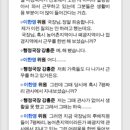
아서 와서 근무하고 있는데 그분들은 생활비
용 부분이 더 많이 들어간다는 거죠.
○
이한영
위원
국장님, 정말 죄송합니다.
제가 이런 질의는 안 하려고 했는데요.
국장님, 혹시 농어촌지역이나 폐광지역이나 접
경지역에서 근무를 한번 해 보셨습니까?
○행정국장 강흥준
예, 해 봤습니다.
○
이한영
위원
어디…….
○행정국장 강흥준
저희 가족들도 다 나가서 근
무를 하고 있거든요.
○
이한영
위원
그런데 그때 당시에 혹시 7평짜
리 관사에서 지내보셨습니까?
○행정국장 강흥준
저는 그때 관사가 없어서 생
활을 못 했고 그래서 그때는 하숙…….
○
이한영
위원
그러면 지금 국장님의 후배직원
들이 7평짜리, 농어촌지역이라든가 폐광지역 관
사에서 지내고 있는 그런 어려움을 한번 들어보