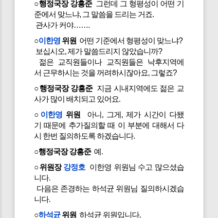
○행정국장 강흥준
그런데 그 형평성이 어떤 기
준에서 맞느냐, 그 말씀을 드리는 거죠.
관사가 커야…….
○
이한영
위원
어떤 기준에서 형평성이 맞느냐?
보십시오, 제가 말씀드리지 않았습니까?
젊은 교직원들이나 교직원들은 낙후지역에
서 근무하시는 것을 꺼려하시잖아요, 그렇죠?
○행정국장 강흥준
지금 시내지역에도 젊은 교
사가 많이 배치되고 있어요.
○
이한영
위원
아니, 그게, 제가 시간이 다됐
기 때문에 추가질의할 때 이 부분에 대해서 다
시 한번 질의하도록 하겠습니다.
○행정국장 강흥준
예.
○위원장
강정호
이한영 위원님 수고 많으셨습
니다.
다음은 존경하는 하석균 위원님 질의하시겠습
니다.
○
하석균
위원
하석균 위원입니다.