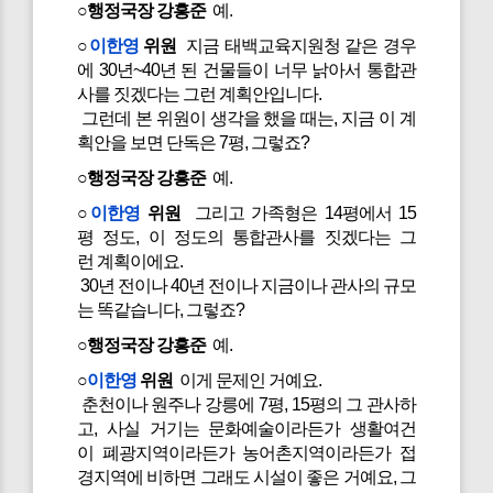
○행정국장 강흥준
예.
○
이한영
위원
지금 태백교육지원청 같은 경우
에 30년~40년 된 건물들이 너무 낡아서 통합관
사를 짓겠다는 그런 계획안입니다.
그런데 본 위원이 생각을 했을 때는, 지금 이 계
획안을 보면 단독은 7평, 그렇죠?
○행정국장 강흥준
예.
○
이한영
위원
그리고 가족형은 14평에서 15
평 정도, 이 정도의 통합관사를 짓겠다는 그
런 계획이에요.
30년 전이나 40년 전이나 지금이나 관사의 규모
는 똑같습니다, 그렇죠?
○행정국장 강흥준
예.
○
이한영
위원
이게 문제인 거예요.
춘천이나 원주나 강릉에 7평, 15평의 그 관사하
고, 사실 거기는 문화예술이라든가 생활여건
이 폐광지역이라든가 농어촌지역이라든가 접
경지역에 비하면 그래도 시설이 좋은 거예요, 그