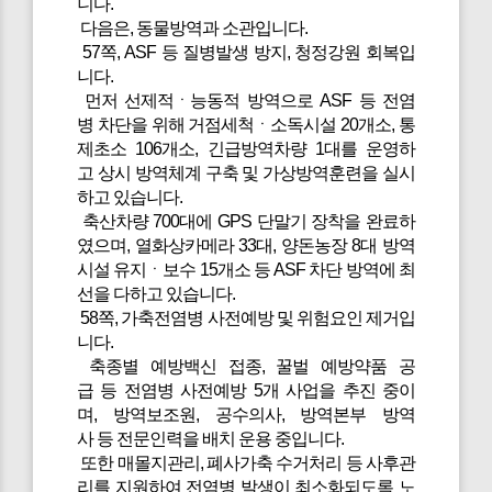
니다.
다음은, 동물방역과 소관입니다.
57쪽, ASF 등 질병발생 방지, 청정강원 회복입
니다.
먼저 선제적ㆍ능동적 방역으로 ASF 등 전염
병 차단을 위해 거점세척ㆍ소독시설 20개소, 통
제초소 106개소, 긴급방역차량 1대를 운영하
고 상시 방역체계 구축 및 가상방역훈련을 실시
하고 있습니다.
축산차량 700대에 GPS 단말기 장착을 완료하
였으며, 열화상카메라 33대, 양돈농장 8대 방역
시설 유지ㆍ보수 15개소 등 ASF 차단 방역에 최
선을 다하고 있습니다.
58쪽, 가축전염병 사전예방 및 위험요인 제거입
니다.
축종별 예방백신 접종, 꿀벌 예방약품 공
급 등 전염병 사전예방 5개 사업을 추진 중이
며, 방역보조원, 공수의사, 방역본부 방역
사 등 전문인력을 배치 운용 중입니다.
또한 매몰지관리, 폐사가축 수거처리 등 사후관
리를 지원하여 전염병 발생이 최소화되도록 노