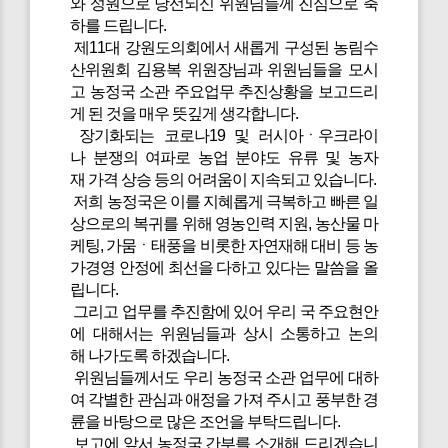
와 성원으로 당선되신 위원님들께 진심으로 축
하를 드립니다.
제11대 강원도의회에서 새롭게 구성된 농림수
산위원회 김용복 위원장님과 위원님들을 모시
고 농정국 소관 주요업무 추진상황을 보고드리
게 된 것을 매우 뜻깊게 생각합니다.
장기화되는 코로나19 및 러시아ㆍ우크라이
나 분쟁의 여파로 농업 분야도 유류 및 농자
재 가격 상승 등의 어려움이 지속되고 있습니다.
저희 농정국은 이를 지혜롭게 극복하고 빠른 일
상으로의 복귀를 위해 영농인력 지원, 농산물 마
케팅, 가뭄ㆍ태풍을 비롯한 자연재해 대비 등 농
가경영 안정에 최선을 다하고 있다는 말씀을 올
립니다.
그리고 업무를 추진함에 있어 우리 국 주요현안
에 대해서는 위원님들과 상시 소통하고 논의
해 나가도록 하겠습니다.
위원님들께서도 우리 농정국 소관 업무에 대하
여 각별한 관심과 애정을 가져 주시고 풍부한 경
륜을 바탕으로 많은 조언을 부탁드립니다.
보고에 앞서 농정국 간부를 소개해 드리겠습니