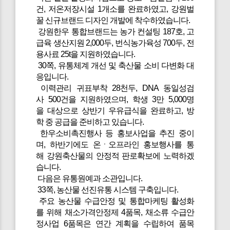
건, 저온저장시설 1개소를 완료하였고, 강원벌
꿀 신규브랜드 디자인 개발에 착수하였습니다.
강원한우 통합브랜드는 농가 컨설팅 187호, 고
급육 생산지원 2,000두, 번식농가육성 700두, 전
용사료 25t을 지원하였습니다.
30쪽, 유통체계 개선 및 축산물 소비 다변화 대
응입니다.
이력관리 귀표부착 28천두, DNA 동일성검
사 500건을 지원하였으며, 학생 3만 5,000명
을 대상으로 상반기 우유급식을 완료하고, 방
학 중 공급을 준비하고 있습니다.
한우소비촉진행사 등 홍보사업을 추진 중이
며, 하반기에도 온ㆍ오프라인 홍보행사를 통
해 강원축산물의 안정적 판로확보에 노력하겠
습니다.
다음은 유통원예과 소관입니다.
33쪽, 농산물 선진유통 시스템 구축입니다.
주요 농산물 수급안정 및 통합마케팅 활성화
를 위해 채소가격안정제 4품목, 채소류 수급안
정사업 6품목은 연간 계획을 수립하여 품목