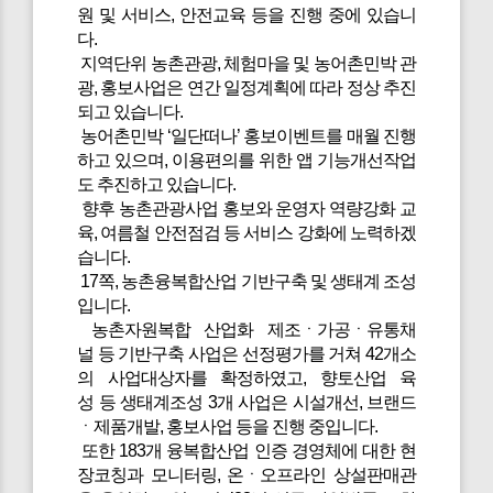
원 및 서비스, 안전교육 등을 진행 중에 있습니
다.
지역단위 농촌관광, 체험마을 및 농어촌민박 관
광, 홍보사업은 연간 일정계획에 따라 정상 추진
되고 있습니다.
농어촌민박 ‘일단떠나’ 홍보이벤트를 매월 진행
하고 있으며, 이용편의를 위한 앱 기능개선작업
도 추진하고 있습니다.
향후 농촌관광사업 홍보와 운영자 역량강화 교
육, 여름철 안전점검 등 서비스 강화에 노력하겠
습니다.
17쪽, 농촌융복합산업 기반구축 및 생태계 조성
입니다.
농촌자원복합 산업화 제조ㆍ가공ㆍ유통채
널 등 기반구축 사업은 선정평가를 거쳐 42개소
의 사업대상자를 확정하였고, 향토산업 육
성 등 생태계조성 3개 사업은 시설개선, 브랜드
ㆍ제품개발, 홍보사업 등을 진행 중입니다.
또한 183개 융복합산업 인증 경영체에 대한 현
장코칭과 모니터링, 온ㆍ오프라인 상설판매관