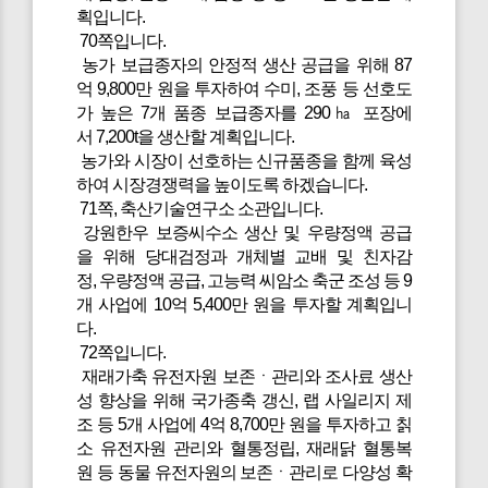
획입니다.
70쪽입니다.
농가 보급종자의 안정적 생산 공급을 위해 87
억 9,800만 원을 투자하여 수미, 조풍 등 선호도
가 높은 7개 품종 보급종자를 290㏊ 포장에
서 7,200t을 생산할 계획입니다.
농가와 시장이 선호하는 신규품종을 함께 육성
하여 시장경쟁력을 높이도록 하겠습니다.
71쪽, 축산기술연구소 소관입니다.
강원한우 보증씨수소 생산 및 우량정액 공급
을 위해 당대검정과 개체별 교배 및 친자감
정, 우량정액 공급, 고능력 씨암소 축군 조성 등 9
개 사업에 10억 5,400만 원을 투자할 계획입니
다.
72쪽입니다.
재래가축 유전자원 보존ㆍ관리와 조사료 생산
성 향상을 위해 국가종축 갱신, 랩 사일리지 제
조 등 5개 사업에 4억 8,700만 원을 투자하고 칡
소 유전자원 관리와 혈통정립, 재래닭 혈통복
원 등 동물 유전자원의 보존ㆍ관리로 다양성 확