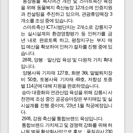
농장동물 복지여건 개선 및 스마트축산 육성
을 위해 동물복지 축산농장 12개소에 인증지원
과 컨설팅을 추진하고 있으며, 관광휴양목장 3
개소를 조성 중에 있습니다.
스마트축산 ICT시범단지는 2개소로 강릉지구
는 실시설계와 환경영향평가 등 인허가를 금
년 내로 완료토록 하고, 평창지구는 부지 매
입 예산을 확보하여 인허가 절차를 진행 중에 있
습니다.
28쪽, 양봉ㆍ말산업 육성 및 다원적 가치 확대
입니다.
양봉사육 기자재 127호, 화분 36t, 말벌퇴치장
비 50호, 토봉사육 기자재 49호, 저항성 토종
벌 114군에 대해 지원을 완료하였습니다.
승마 대중화와 연관산업 육성을 위해 강릉시 사
천면에 조성 중인 공공승마장은 부지매입 및 실
시설계를 진행 중이며, ’23년 1월 착공예정입니
다.
29쪽, 강원 축산물 통합브랜드 육성입니다.
통합브랜드 가치제고 및 경쟁력 강화를 위해 허
니원 벌꿀 활성화사업으로 홍보ㆍ품질검사 230