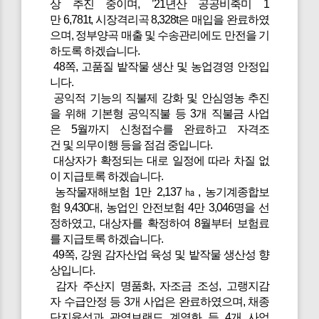
상 추진 중이며, ’21년산 공공비축미 1
만 6,781t, 시장격리곡 8,328t은 매입을 완료하였
으며, 정부양곡 매출 및 수송관리에도 만전을 기
하도록 하겠습니다.
48쪽, 고품질 밭작물 생산 및 농업경영 안정입
니다.
공익적 기능의 직불제 강화 및 안심영농 추진
을 위해 기본형 공익직불 등 3개 직불금 사업
은 5월까지 신청접수를 완료하고 자격조
건 및 의무이행 등을 점검 중입니다.
대상자가 확정되는 대로 일정에 따라 차질 없
이 지급토록 하겠습니다.
농작물재해보험 1만 2,137㏊, 농기계종합보
험 9,430대, 농업인 안전보험 4만 3,046명을 선
정하였고, 대상자를 확정하여 8월부터 보험료
를 지급토록 하겠습니다.
49쪽, 강원 감자산업 육성 및 밭작물 생산성 향
상입니다.
감자 주산지 명품화, 자조금 조성, 고랭지감
자 수급안정 등 3개 사업은 완료하였으며, 채종
단지육성과 광역브랜드 계열화 등 4개 사업