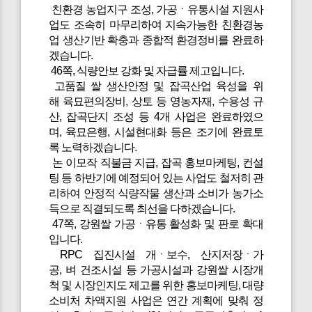
친환경 농업지구 조성, 가공ㆍ유통시설 지원사
업도 조속히 마무리하여 지속가능한 친환경농
업 생산기반 확충과 종합적 환경정비를 완료하
겠습니다.
46쪽, 식량안보 강화 및 자급률 제고입니다.
고품질 쌀 생산안정 및 잡곡산업 육성을 위
해 육묘편의장비, 상토 등 영농자재, 수용성 규
산, 잡곡단지 조성 등 4개 사업은 완료하였으
며, 육묘은행, 시설현대화 등은 조기에 완료토
록 노력하겠습니다.
논 이모작 직불금 지급, 잡곡 홍보마케팅, 컨설
팅 등 하반기에 예정되어 있는 사업도 철저히 관
리하여 안정적 식량작물 생산과 소비가 농가소
득으로 직결되도록 최선을 다하겠습니다.
47쪽, 강원쌀 가공ㆍ유통 활성화 및 판로 확대
입니다.
RPC 집진시설 개ㆍ보수, 산지저장ㆍ가
공, 벼 건조시설 등 가공시설과 강원쌀 시장개
척 및 시장인지도 제고를 위한 홍보마케팅, 대량
소비처 차액지원 사업은 연간 계획에 맞춰 정