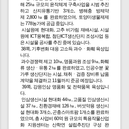
해 25㏊ 규모의 윤작체계 구축사업을 시범 추진
하고 산지유통기반 3개소, 병해충 방제약
제 2,800㏊를 완료하였으며, 토양미생물제제
는 778농가에 공급 중입니다.
시설원예 현대화, 고추 비가림 재배시설, 시설
원예 ICT융복합, 첨단ICT생산단지 조성사업 등
은 시설물 공사를 추진 중에 있습니다.
38쪽, 기후변화 대응 고소득 과수ㆍ화훼 육성입
니다.
과수경쟁력 제고 10㏊, 명품과원 조성 9㏊, 화훼
류 생산ㆍ유통 2㏊를 완료하였고, 인공수분 꽃
가루 생산단지는 시설, 채취ㆍ검증 장비류 납품
계약을 체결하고 11월까지 준공 예정입니다.
39쪽, 강원인삼 명품화 및 전략품목 육성입니
다.
인삼생산시설 현대화 44㏊, 고품질 인삼생산시
설 37㏊, 친환경재배 126㏊, 버섯약용 생산시
설 현대화 3개소, 곤충스마트팜 1개소를 완료하
였으며, 총 사업비 60억 원 규모의 특용작물산업
화 지원센터는 산학연 설립추진단 구성 완