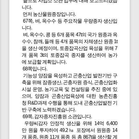
끝으로 사업소 소관 업무에 대해 보고드리겠습
니다.
먼저 농산물원종장입니다.
67쪽, 벼, 옥수수 등 주요작물 우량종자 생산입
니다.
벼, 옥수수, 콩 등 6개 품목 47t의 국가 원종과 옥
수수, 참깨, 들깨 등 4개 품목의 자체생산 원종 1t
을 생산 예정이며, 토종잡곡산업 육성을 위해 7
개 품목 3t의 토종잡곡 종자를 생산하여 농가
에 보급할 계획입니다.
68쪽입니다.
기능성 양잠을 육성하고 곤충산업 발전기반 구
축을 위해 잠종생산, 곤충자원 증식, 곤충산업화
시설 운영, 농가교육 및 컨설팅을 추진 중에 있
으며, 양잠과 곤충산업육성에 대한 농촌진흥
청 R&D과제 수행을 통해 도내 곤충산업발전 기
반 구축에 노력하겠습니다.
69쪽, 감자종자진흥원 소관입니다.
우량씨감자 안정적 생산을 위해 14억 6,400
만 원을 투자하여 49.2㏊ 포장에서 원원종 14
개 품종, 원종 11개 품종 등 총 867t을 생산할 계