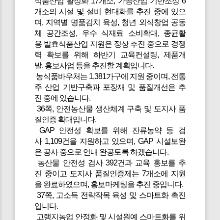
식품산업 활성화 17개소, 가공산업 기반조성 6
개소의 시설 및 설비 현대화를 추진 중에 있으
며, 지역별 명품김치 육성, 청년 외식창업 공동
체 공간조성, 우수 식재료 소비확대, 종균활
용 발효식품산업 지원은 정상 추진 중으로 경쟁
력 확보를 위해 하반기 교육컨설팅, 제품개
발, 홍보사업 등을 추진할 계획입니다.
농식품바우처는 1,381가구에 지원 중이며, 전통
주 산업 기반구축과 포장재 및 품질개선은 추
진 중에 있습니다.
36쪽, 안전농산물 생산체계 구축 및 도지사 품
질인증 확대입니다.
GAP 안전성 확보를 위해 잔류농약 등 검
사 1,109건을 지원하고 있으며, GAP 시설보완
은 공사 중으로 연내 완공토록 하겠습니다.
농산물 안전성 검사 392건과 교육 홍보를 추
진 중이고 도지사 품질인증제는 7개소에 지원
을 완료하였으며, 홍보마케팅을 추진 중입니다.
37쪽, 고소득 전략작목 육성 및 스마트화 촉진
입니다.
고랭지농업 안정화 및 시설원예 스마트화를 위