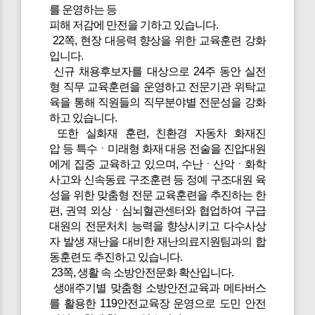
를 운영하는 등
피해 저감에 만전을 기하고 있습니다.
22쪽, 현장 대응력 향상을 위한 교육훈련 강화
입니다.
신규 채용후보자를 대상으로 24주 동안 실전
형 직무 교육훈련을 운영하고 전문기관 위탁교
육을 통해 직원들의 직무분야별 전문성을 강화
하고 있습니다.
또한 실화재 훈련, 친환경 자동차 화재진
압 등 특수ㆍ미래형 화재 대응 전술을 진압대원
에게 집중 교육하고 있으며, 수난ㆍ산악ㆍ화학
사고와 신속동료 구조훈련 등 정예 구조대원 육
성을 위한 맞춤형 전문 교육훈련을 추진하는 한
편, 권역 외상ㆍ심뇌혈관센터와 협업하여 구급
대원의 전문처치 능력을 향상시키고 다수사상
자 발생 재난을 대비한 재난의료지원팀과의 합
동훈련도 추진하고 있습니다.
23쪽, 생활 속 소방안전문화 확산입니다.
생애주기별 맞춤형 소방안전교육과 메타버스
를 활용한 119안전교육장 운영으로 도민 안전