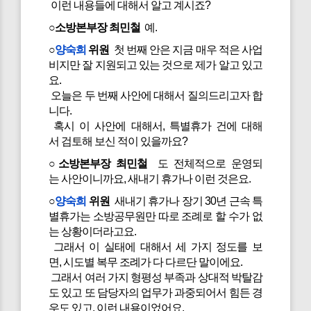
이런 내용들에 대해서 알고 계시죠?
○소방본부장 최민철
예.
○
양숙희
위원
첫 번째 안은 지금 매우 적은 사업
비지만 잘 지원되고 있는 것으로 제가 알고 있고
요.
오늘은 두 번째 사안에 대해서 질의드리고자 합
니다.
혹시 이 사안에 대해서, 특별휴가 건에 대해
서 검토해 보신 적이 있을까요?
○소방본부장 최민철
도 전체적으로 운영되
는 사안이니까요, 새내기 휴가나 이런 것은요.
○
양숙희
위원
새내기 휴가나 장기 30년 근속 특
별휴가는 소방공무원만 따로 조례로 할 수가 없
는 상황이더라고요.
그래서 이 실태에 대해서 세 가지 정도를 보
면, 시도별 복무 조례가 다 다르단 말이에요.
그래서 여러 가지 형평성 부족과 상대적 박탈감
도 있고 또 담당자의 업무가 과중되어서 힘든 경
우도 있고, 이런 내용이었어요.