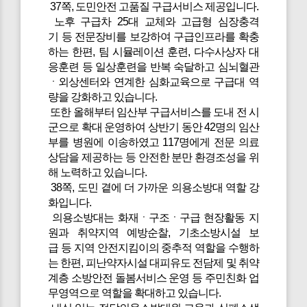
37쪽, 도민안전 고품질 구급서비스 제공입니다.
노후 구급차 25대 교체와 고급형 심장충격
기 등 전문장비를 보강하여 구급인프라를 확충
하는 한편, 팀 시뮬레이션 훈련, 다수사상자 대
응훈련 등 일상훈련을 반복 숙달하고 심뇌혈관
ㆍ외상센터와 연계한 심화교육으로 구급대 역
량을 강화하고 있습니다.
또한 올해부터 임산부 구급서비스를 도내 전 시
군으로 확대 운영하여 상반기 동안 42명의 임산
부를 병원에 이송하였고 117명에게 전문 의료
상담을 제공하는 등 안전한 분만 환경조성을 위
해 노력하고 있습니다.
38쪽, 도민 곁에 더 가까운 의용소방대 역할 강
화입니다.
의용소방대는 화재ㆍ구조ㆍ구급 현장활동 지
원과 취약지역 예방순찰, 기초소방시설 보
급 등 지역 안전지킴이의 중추적 역할을 수행하
는 한편, 피난약자시설 대피유도 전담제 및 취약
계층 소방안전 돌봄서비스 운영 등 주민친화 업
무영역으로 역할을 확대하고 있습니다.