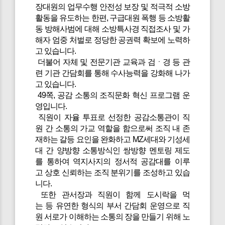
장대원의 업무수행 안전성 보장 및 적극적 소방
활동을 유도하는 한편, 구급대원 폭행 등 소방활
동 방해사범에 대해 소방특사경 직접조사 및 가
해자 엄중 처벌로 정당한 공권력 확보에 노력하
고 있습니다.
더불어 자체 및 전문기관 교육과 검ㆍ경 등 관
련 기관 간담회를 통해 수사능력을 강화해 나가
고 있습니다.
49쪽, 공감 소통의 조직문화 혁신 프로그램 운
영입니다.
직원이 자율 투표로 선정한 공감소통관이 직
원 간 소통의 가교 역할을 함으로써 조직 내 존
재하는 갈등 요인을 완화하고 MZ세대와 기성세
대 간 양방향 소통방식인 쌍방향 멘토링 제도
를 통하여 역지사지의 정서적 공감대를 이루
고 상호 신뢰하는 조직 분위기를 조성하고 있습
니다.
또한 관서장과 직원이 함께 도시락을 먹
는 등 유연한 형식의 부서 간담회 운영으로 직
원 서로가 이해하는 소통의 장을 만들기 위해 노