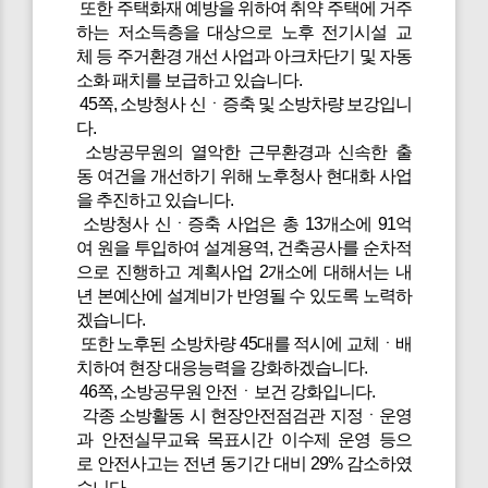
또한 주택화재 예방을 위하여 취약 주택에 거주
하는 저소득층을 대상으로 노후 전기시설 교
체 등 주거환경 개선 사업과 아크차단기 및 자동
소화 패치를 보급하고 있습니다.
45쪽, 소방청사 신ㆍ증축 및 소방차량 보강입니
다.
소방공무원의 열악한 근무환경과 신속한 출
동 여건을 개선하기 위해 노후청사 현대화 사업
을 추진하고 있습니다.
소방청사 신ㆍ증축 사업은 총 13개소에 91억
여 원을 투입하여 설계용역, 건축공사를 순차적
으로 진행하고 계획사업 2개소에 대해서는 내
년 본예산에 설계비가 반영될 수 있도록 노력하
겠습니다.
또한 노후된 소방차량 45대를 적시에 교체ㆍ배
치하여 현장 대응능력을 강화하겠습니다.
46쪽, 소방공무원 안전ㆍ보건 강화입니다.
각종 소방활동 시 현장안전점검관 지정ㆍ운영
과 안전실무교육 목표시간 이수제 운영 등으
로 안전사고는 전년 동기간 대비 29% 감소하였
습니다.