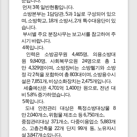
순입니다.
먼저 3쪽 일반현황입니다.
소방본부는 1담당관, 5과 1실로 구성되어 있으
며, 소방학교, 18개 소방서, 2개 특수대응단이 있
습니다.
부서별 주요 분장사무는 보고서를 참고하여 주
시기 바랍니다.
4쪽입니다.
인력은 소방공무원 4,465명, 의용소방대
원 9,840명, 사회복무요원 24명으로 총 1
만 4,329명이며, 소방장비는 소방헬기와 소방
정 각 2척을 포함하여 총 803대이며, 소방용수시
설은 7,851개, 비상소화장치는 2,475개입니다.
세출예산은 4,701억 1,400만 원으로, 전년 대
비 5.8% 증가하였습니다.
5쪽입니다.
도내 안전관리 대상은 특정소방대상물 8
만 2,040개소, 위험물 제조소 등 6,750개소,
중점관리대상 371개소, 다중이용업소 5,883개
소, 고층건축물 22개 단지 99개 동, 노유자시
설 3,847개소입니다.