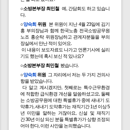
○소방본부장 최민철
예, 간담회도 하고 있습니
다.
○
양숙희
위원
본 위원이 지난 4월 23일에 김기
홍 부의장님과 함께 한국노총 전국소방공무원
노조 홍순탁 위원장님하고 관계자분들을 부의
장실에서 만난 적이 있어요.
이 내용이 보도자료도 나가고 언론기사에 실리
기도 했는데 혹시 보신 적 있나요?
○소방본부장 최민철
봤습니다.
○
양숙희
위원
그 자리에서 저는 두 가지 건의사
항을 받았습니다.
다 알고 계시겠지만, 첫째로는 특수근무환경
에 적합한 급식환경 개선을 말씀하셨고요, 둘째
는 소방공무원에 대한 특별휴가 중에 새내기 도
약휴가, 새내기 도약휴가는 재직기간 1년 이상 5
년 미만을 말하는 거잖아요, 신설 및 재직기
간 30년 이상 되신 분들 특별휴가가 상향 조정되
어야 한다, 이런 사안을 논의했습니다.