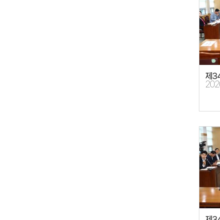
제3
202
제3