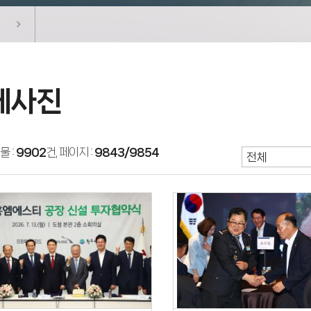
체사진
물 :
9902
건, 페이지 :
9843/9854