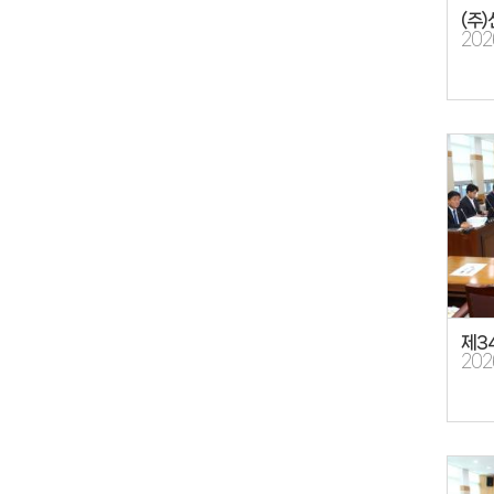
(주
202
제3
202