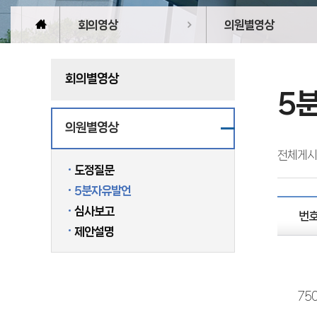
회의영상
의원별영상
회의별영상
5
의원별영상
전체게시
도정질문
5분자유발언
심사보고
번
제안설명
75