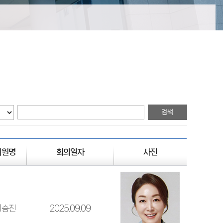
의원명
회의일자
사진
이승진
2025.09.09