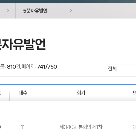
5분자유발언
분자유발언
물 :
810
건, 페이지 :
741/750
호
대수
회기
0
11
제340회 본회의 제1차