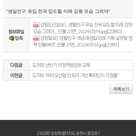
"생일인구 유입 전국 압도할 미래 강원 모습 그려야"
[강원도민일보] _생활인구 유입 전국 압도할 미래 강원
모습 그려야__인물 23면_20240514.jpg
[2380]
첨부파일
압축
[강원일보] “생활인구 개념 재정립·미래 기획 실현할 정
책 만들어야”_인물 21면_20240514.jpg
[2381]
다음글
도의회 상반기 의정역량강화 교육
이전글
도의회 "바이오산업 인프라 기반 특화단지 지정을"
목록보기
24266 강원특별자치도 춘천시 중앙로1