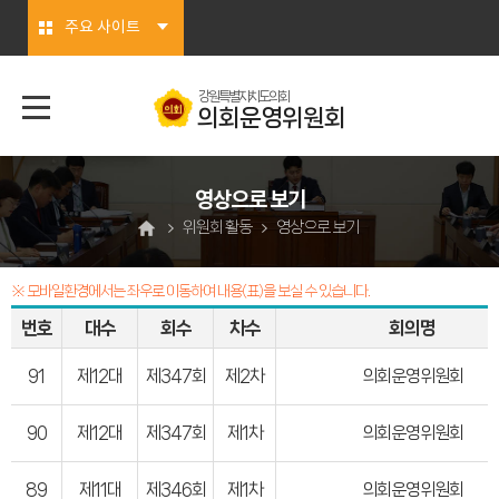
본문바로가기
주요 사이트
강원특별자치도의회
의회운영위원회
영상으로 보기
위원회 활동
영상으로 보기
※ 모바일환경에서는 좌우로 이동하여 내용(표)을 보실 수 있습니다.
번호
대수
회수
차수
회의명
91
제12대
제347회
제2차
의회운영위원회
90
제12대
제347회
제1차
의회운영위원회
89
제11대
제346회
제1차
의회운영위원회