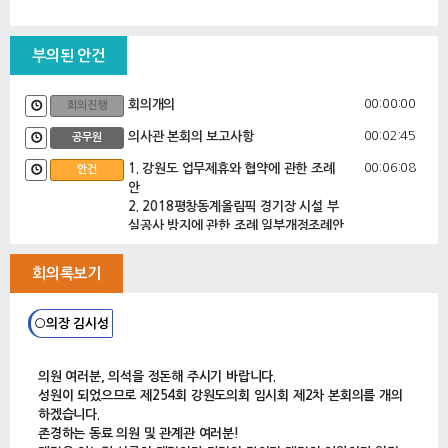
부의된 안건
00:00:00
회의개의
회의진행
00:02:45
의사관 본회의 보고사항
공무원
00:06:08
1. 강원도 업무제휴와 협약에 관한 조례
안건
안
2. 2018평창동계올림픽 경기장 시설 부
실공사 방지에 관한 조례 일부개정조례안
3. 강원도 지역개발기금 설치 조례 일부
개정조례안
회의록보기
4. 강원도 명예도지사 위촉 동의안
5. 마을만들기 지방정부협의회 운영규정
동의안
○의장 김시성
6. 2016년도 제4차 공유재산관리계획
변경안
의원 여러분, 의석을 정돈해 주시기 바랍니다.
00:07:10
최성현 기획행정위원회부위원장 심사보
심사보고
성원이 되었으므로 제254회 강원도의회 임시회 제2차 본회의를 개의
고
하겠습니다.
00:13:25
7. 강원도 걷는 길 조성 및 관리ㆍ운영 지
존경하는 동료 의원 및 관계관 여러분!
안건