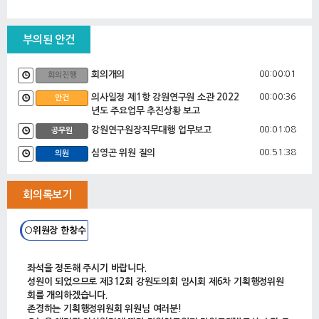
부의된 안건
00:00:01
회의개의
회의진행
00:00:36
의사일정 제1항 강원연구원 소관 2022
안건
년도 주요업무 추진상황 보고
00:01:08
강원연구원장직무대행 업무보고
공무원
00:51:38
심영곤 위원 질의
의원
00:54:43
하석균 위원 질의
의원
회의록보기
00:58:11
최승순 위원 질의
의원
01:08:56
임미선 위원 질의
의원
○위원장 한창수
01:14:47
문관현 위원 질의
의원
01:19:21
김길수 위원 질의
좌석을 정돈해 주시기 바랍니다.
의원
성원이 되었으므로 제312회 강원도의회 임시회 제6차 기획행정위원
01:31:58
류인출 위원 질의
의원
회를 개의하겠습니다.
존경하는 기획행정위원회 위원님 여러분!
01:35:22
한창수 위원 질의
의원