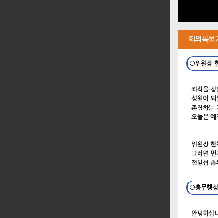
회의록보
○위원장 
좌석을 정
성원이 되
존경하는 
오늘은 예
위원장 한
그러면 먼
정일섭 총
○총무행정
안녕하십니