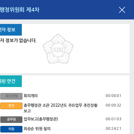
획행정위원회 제4차
언자 정보
자 정보가 없습니다.
의된 안건
00:00:01
회의개의
회의진행
00:00:32
총무행정관 소관 2022년도 주요업무 추진상황
안건
보고
00:01:03
업무보고(총무행정관)
공무원
00:24:21
최승순 위원 질의
의원