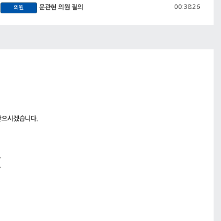
00:38:26
문관현 의원 질의
의원
00:45:43
하석균 의원 질의
의원
00:49:12
임미선 위원 질의
의원
00:59:03
류인출 위원 질의
의원
01:05:52
심영곤 위원 질의
의원
01:14:57
김길수 위원 질의
의원
01:23:38
최승순 위원 질의
의원
01:28:40
의사일정 제2항 강원도립대학교 소관 2022년도
받으시겠습니다.
안건
주요업무 추진상황 보고
01:29:11
업무보고(강원도립대학교총장 전찬환)
공무원
.
01:52:51
임미선 위원 질의
의원
.
02:02:41
최승순 위원 질의
의원
02:14:53
하석균 위원 질의
의원
02:18:51
문관현 위원 질의
의원
02:28:19
심영곤 위원 질의
의원