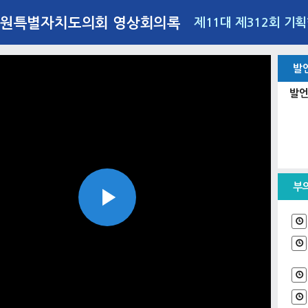
원특별자치도의회 영상회의록
제11대 제312회 기
발
발언
부
Play
Video