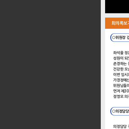
회의록보
○위원장 
좌석을 정
성원이 되
존경하는 
건강한 모
이번 임시
가경정예산
위원님들의
먼저 제3
정영모 의
○의정담당
의정담당 