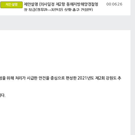
00:06:26
제안설명 (의사일정 제2항 동해지방해양경찰청
제안설명
장 직급(경무관→치안감) 상향 촉구 건의안)
00:11:18
신도현 위원 질의
의원
00:16:33
심영섭 위원 질의
의원
00:18:33
의사일정 제3항 환동해본부 소관 2021년도 제2
안건
회 강원도 추가경정예산안
00:19:12
제안설명 (환동해본부장)
공무원
00:33:19
신도현 위원 질의
의원
00:47:00
심영섭 위원 질의
의원
을 위해 처리가 시급한 안건을 중심으로 편성한 2021년도 제2회 강원도 추
00:52:12
박병구 위원 질의
의원
00:58:23
위호진 위원 질의
의원
다.
01:06:57
함종국 위원 질의
의원
01:15:31
박효동 위원 질의
의원
01:28:30
한금석 위원 질의
의원
01:36:25
신명순 위원 질의
의원