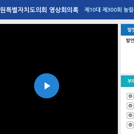
원특별자치도의회 영상회의록
제10대 제300회 농
발
발언
부
Play
Video