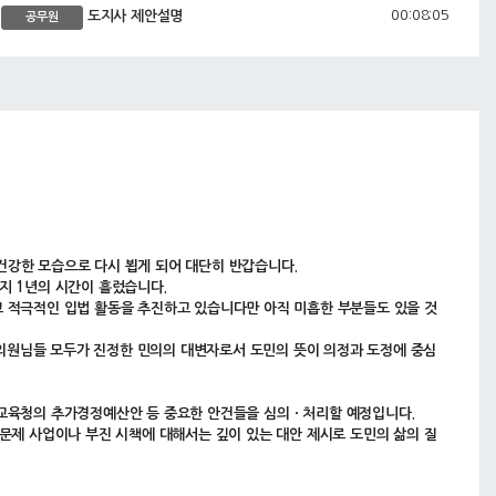
00:08:05
도지사 제안설명
공무원
00:22:16
교육감 제안설명
공무원
00:31:15
신상발언
안건
00:31:41
신영재 의원 신상발언
의원
00:38:31
5분 자유발언
안건
00:39:16
곽도영 의원 5분 자유발언
5분발언
00:46:51
함종국 의원 5분 자유발언
5분발언
00:53:56
박효동 의원 5분 자유발언
건강한 모습으로 다시 뵙게 되어 대단히 반갑습니다.
5분발언
지 1년의 시간이 흘렀습니다.
01:00:09
김준섭 의원 5분 자유발언
5분발언
고 적극적인 입법 활동을 추진하고 있습니다만 아직 미흡한 부분들도 있을 것
01:06:53
김진석 의원 5분 자유발언
5분발언
료 의원님들 모두가 진정한 민의의 대변자로서 도민의 뜻이 의정과 도정에 중심
01:12:49
휴회 결의
안건
 교육청의 추가경정예산안 등 중요한 안건들을 심의ㆍ처리할 예정입니다.
문제 사업이나 부진 시책에 대해서는 깊이 있는 대안 제시로 도민의 삶의 질