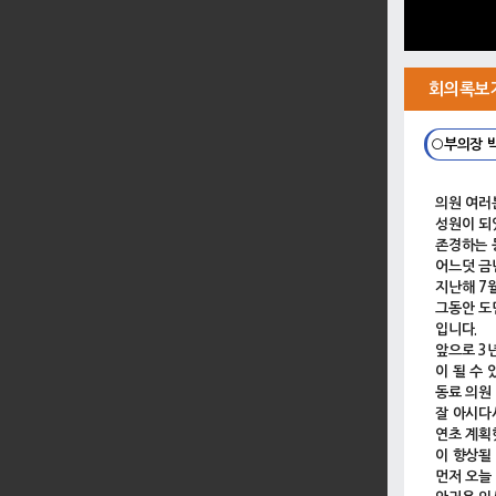
회의록보
○부의장 
의원 여러
성원이 되
존경하는 
어느덧 금
지난해 7
그동안 도
입니다.
앞으로 3
이 될 수
동료 의원
잘 아시다
연초 계획
이 향상될
먼저 오늘