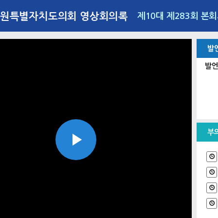
원특별자치도의회 영상회의록
제10대 제283회 본
발
발언
부
Play
Video