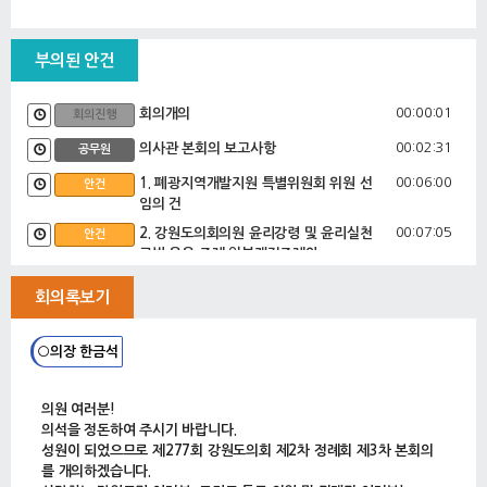
부의된 안건
00:00:01
회의개의
회의진행
00:02:31
의사관 본회의 보고사항
공무원
00:06:00
1. 폐광지역개발지원 특별위원회 위원 선
안건
임의 건
00:07:05
2. 강원도의회의원 윤리강령 및 윤리실천
안건
규범 운용 조례 일부개정조례안
3. 강원도의회 회의규칙 일부개정규칙안
회의록보기
00:08:06
김상용 의회운영위원장대리 제안설명
제안설명
00:13:15
4. 강원도 재난현장활동 물적 손실 보상
안건
○의장 한금석
에 관한 조례안
5. 규제개선을 위한 강원도정조정위원회
조례 등 일부개정조례안
의원 여러분!
6. 강원도개발공사 출자 동의안
의석을 정돈하여 주시기 바랍니다.
7. 2018년도 제6차 수시분 공유재산 관
성원이 되었으므로 제277회 강원도의회 제2차 정례회 제3차 본회의
리계획안
를 개의하겠습니다.
8. 강원도 명예도지사 위촉 동의안