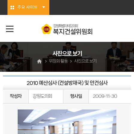
본문바로가기
주요 사이트
강원특별자치도의회
복지건설위원회
사진으로 보기
위원회 활동
사진으로 보기
2010 예산심사 (건설방재국) 및 안건심사
작성자
강원도의회
행사일
2009-11-30