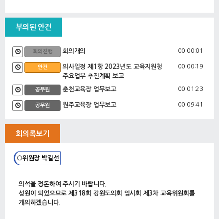
부의된 안건
00:00:01
회의개의
회의진행
00:00:19
의사일정 제1항 2023년도 교육지원청
안건
주요업무 추진계획 보고
00:01:23
춘천교육장 업무보고
공무원
00:09:41
원주교육장 업무보고
공무원
00:19:34
홍천교육장 업무보고
공무원
회의록보기
00:24:02
횡성교육장 업무보고
공무원
00:29:43
철원교육장 업무보고
공무원
○위원장 박길선
00:36:57
화천교육장 업무보고
공무원
00:43:04
양구교육장 업무보고
의석을 정돈하여 주시기 바랍니다.
공무원
성원이 되었으므로 제318회 강원도의회 임시회 제3차 교육위원회를
00:49:06
인제교육장 업무보고
공무원
개의하겠습니다.
00:56:51
이영욱 위원 질의
의원