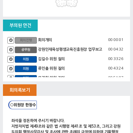
부의된 안건
00:00:01
회의개의
회의진행
00:04:32
강원인재육성평생교육진흥원장 업무보고
공무원
00:33:26
김길수 위원 질의
의원
00:43:24
류인출 위원 질의
의원
00:51:07
문관현 위원 질의
의원
00:58:33
심영곤 위원 질의
의원
회의록보기
01:06:34
최승순 위원 질의
의원
○위원장 한창수
01:17:03
임미선 위원 질의
의원
01:26:20
하석균 위원 질의
의원
좌석을 정돈하여 주시기 바랍니다.
01:27:48
최승순 위원 질의
의원
지방자치법 제49조와 같은 법 시행령 제41조 및 제53조, 그리고 강원
도의회 행정사무감사 및 조사에 관한 조례의 규정에 의하여 기획행정