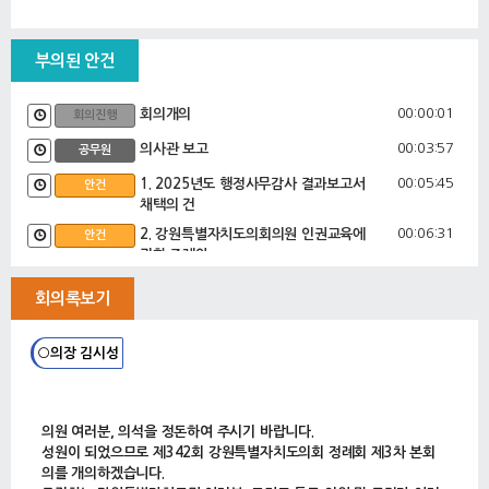
부의된 안건
00:00:01
회의개의
회의진행
00:03:57
의사관 보고
공무원
00:05:45
1. 2025년도 행정사무감사 결과보고서
안건
채택의 건
00:06:31
2. 강원특별자치도의회의원 인권교육에
안건
관한 조례안
00:07:01
박호균 의회운영위원장대리 심사보고
심사보고
회의록보기
00:08:53
3. 강원특별자치도 공무원 수당 지급 조
안건
례 일부개정조례안
○의장 김시성
4. 강원특별자치도 개인정보 보호에 관한
조례 일부개정조례안
5. 강원특별자치도 정보화 조례 전부개정
조례안
의원 여러분, 의석을 정돈하여 주시기 바랍니다.
6. 강원특별자치도청 어린이집 운영 사무
성원이 되었으므로 제342회 강원특별자치도의회 정례회 제3차 본회
의 민간위탁 동의안
의를 개의하겠습니다.