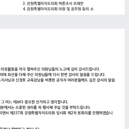
3. 강원특별자치도의회 여론조사 조례안
4. 강원특별자치도의회 의원 및 공무원 등의 소
송비용 지원 조례안
00:08:09
박호균 의회운영위원장대리 제안설명 및 심사보
심사보고
고
00:14:46
5. 강원특별자치도 공익제보 보호와 지원에 관한
안건
조례안
6. 강원특별자치도 공용차량 자동차보험 자기부
담금 분담에 관한 조례안
7. 강원특별자치도 공무원 후생복지 조례 일부개
정조례안
8. 강원특별자치도 도민의 날에 관한 조례 일부
한 의정활동을 적극 펼쳐주신 의원님들의 노고에 깊이 감사드립니다.
개정조례안
의에 최선을 다해 주신 의원님들께 다시 한번 감사의 말씀을 드립니다.
9. 강원특별자치도 행정기구설치 조례 일부개정
도지사님과 신경호 교육감님을 비롯한 공직자 여러분들께도 깊은 감사의 말씀
조례안
10. 강원특별자치도 공무원 정원 조례 일부개정
조례안
 그 어느 때보다 중요한 선거라고 생각합니다.
00:15:18
박대현 기획행정위원장대리 심사보고
심사보고
러분께서는 소중한 권리를 꼭 행사해 주실 것을 부탁드립니다.
00:22:34
11. 강원특별자치도 국외소재문화유산 보호 및
드리면서 제337회 강원특별자치도의회 임시회 제2차 본회의를 진행하겠습니
안건
환수활동 지원 조례 일부개정조례안
12. 강원특별자치도 독립운동 기념사업 지원 조