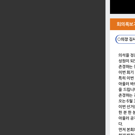
회의록보
○의장 김
의석을 정
성원이 되
존경하는 
이번 회기
특히 이번
아울러 바
을 드립니
존경하는 
오는 6월
이번 선거
한 분 한
아울러 공
다.
먼저 본회