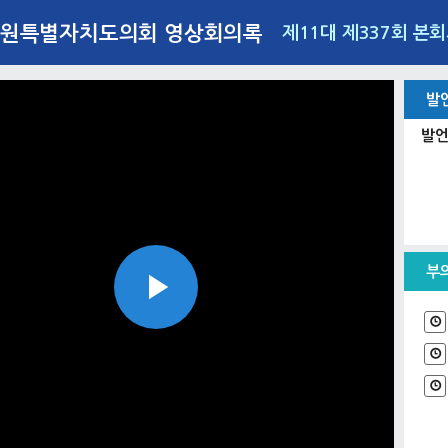
원특별자치도의회 영상회의록
제11대 제337회 본
발
발언
부
Play
Video