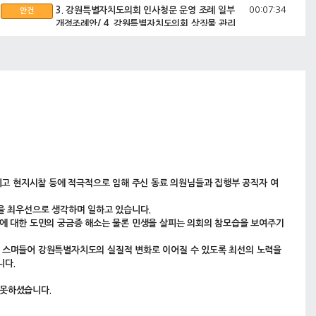
00:07:34
3. 강원특별자치도의회 인사청문 운영 조례 일부
안건
개정조례안/ 4. 강원특별자치도의회 상징물 관리
및 활용 조례안/ 5. 강원특별자치도의회에 출석
ㆍ답변할 수 있는 관계공무원의 범위에 관한 조
례 전부개정조례안
00:08:13
박호균 의회운영위원장대리 제안설명 및 심사보
심사보고
고
00:15:04
6. 강원특별자치도 교육격차해소 및 우수인재양
안건
성을 위한 교육지원 조례 일부개정조례안/ 7. 강
원특별자치도 평생교육 진흥 조례 일부개정조례
안/ 8. 강원특별자치도 청렴사회 민관협의회 설
치와 운영에 관한 조례 전부개정조례안/ 9.
2025년도 제2차 수시분 공유재산 관리계획안
리고 현지시찰 등에 적극적으로 임해 주신 동료 의원님들과 집행부 공직자 여
00:15:39
박대현 기획행정위원장대리 심사보고
심사보고
을 최우선으로 생각하며 일하고 있습니다.
에 대한 도민의 궁금증 해소는 물론 민생을 살피는 의회의 참모습을 보여주기
00:20:33
10. 강원특별자치도 전통문화산업 육성에 관한
안건
조례안/ 11. 강원특별자치도 희귀질환관리 및 지
 스며들어 강원특별자치도의 실질적 변화로 이어질 수 있도록 최선의 노력을
원 조례안/ 12. 강원특별자치도 노인복지 기본
니다.
조례 일부개정조례안/ 13. 강원서부아동보호전
문기관 민간위탁 동의안
 못하셨습니다.
00:21:11
유순옥 사회문화위원장대리 심사보고
심사보고