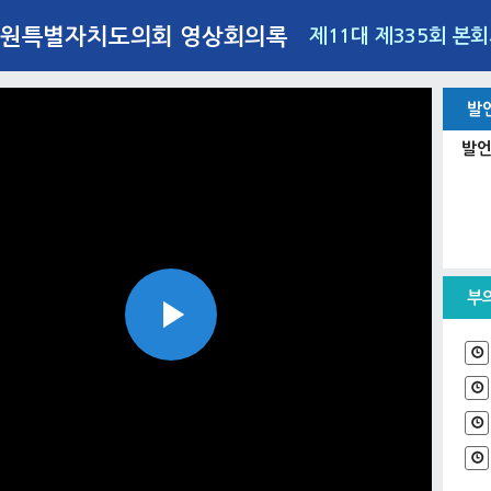
원특별자치도의회 영상회의록
제11대 제335회 본
발
발언
부
Play
Video