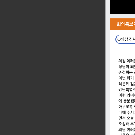
회의록보
○의장 김
의원 여러
성원이 되
존경하는 
이번 회기
러분께 깊
강원특별자
이런 의미
에 충분했
아무쪼록 
다해 주시
먼저 오늘
오성배 부
의원 여러