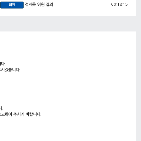
00:18:15
정재웅 위원 질의
의원
00:26:03
이한영 위원 질의
의원
00:35:11
임미선 위원 질의
의원
00:43:09
김용복 위원 질의
의원
00:53:27
최재석 위원 질의
의원
01:13:52
강정호 위원 질의
의원
다.
으시겠습니다.
.
보고하여 주시기 바랍니다.