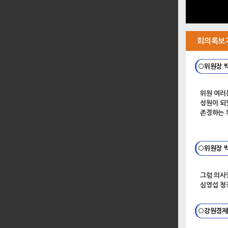
회의록보
○위원장 
위원 여러
성원이 되
존경하는 
○위원장 
그럼 의사
심영섭 청
○강원경제