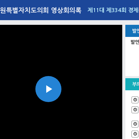
원특별자치도의회 영상회의록
제11대 제334회 경
발
발언
부
Play
Video