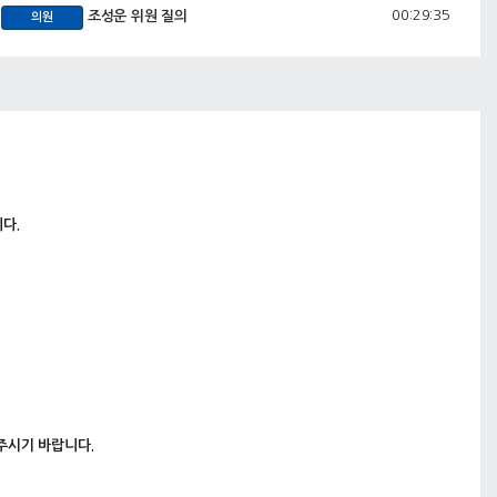
00:29:35
조성운 위원 질의
의원
00:39:44
박기영 위원 질의
의원
00:51:34
김기홍 위원 질의
의원
01:03:21
박호균 위원 질의
의원
01:13:00
유순옥 위원 질의
의원
다.
주시기 바랍니다.