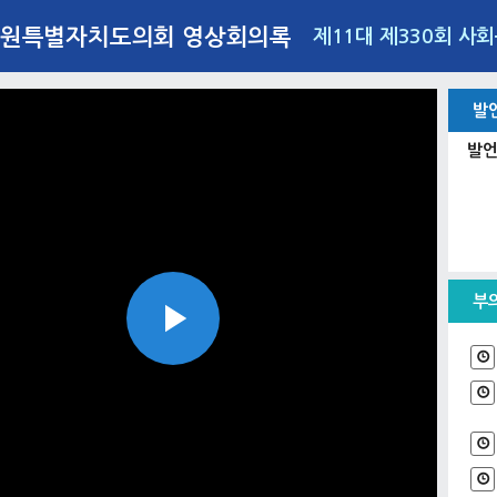
원특별자치도의회 영상회의록
제11대 제330회 사
발
발언
부
Play
Video