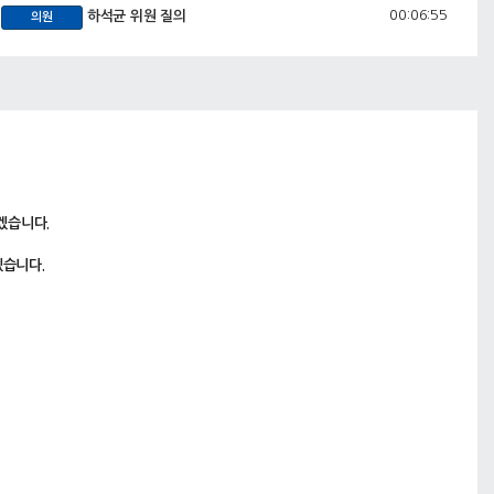
00:06:55
하석균 위원 질의
의원
00:09:46
의사일정 제2항 강원특별자치도 재해구호기금
안건
운용 및 관리 조례 일부개정조례안
00:10:16
재난안전실장 제안설명
공무원
00:12:15
이무철 위원 질의
의원
00:16:47
의사일정 제3항 재난안전실 소관 2024년도 주
안건
요업무 추진상황 보고
00:17:19
겠습니다.
재난안전실장 업무보고
공무원
00:49:06
양숙희 위원 질의
의원
겠습니다.
01:00:38
김용래 위원 질의
의원
01:11:41
이무철 위원 질의
의원
01:19:34
하석균 위원 질의
의원
01:24:30
김기철 위원 질의
의원
01:25:34
류인출 위원 질의
의원
01:28:01
홍성기 위원 질의
의원