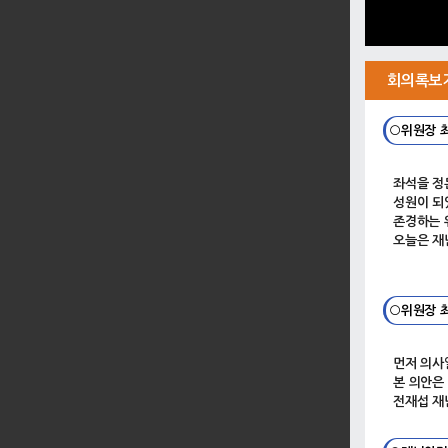
회의록보
○위원장 
좌석을 정
성원이 되
존경하는 
오늘은 재
○위원장 
먼저 의사
본 의안은
전재섭 재