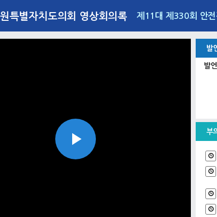
원특별자치도의회 영상회의록
제11대 제330회 안
발
발언
부
Play
Video