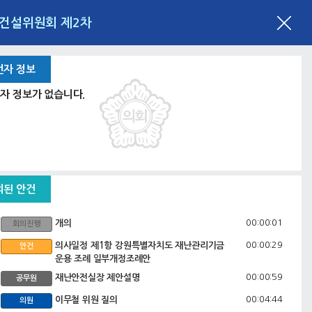
전건설위원회 제2차
언자 정보
자 정보가 없습니다.
의된 안건
00:00:01
개의
회의진행
00:00:29
의사일정 제1항 강원특별자치도 재난관리기금
안건
운용 조례 일부개정조례안
00:00:59
재난안전실장 제안설명
공무원
00:04:44
이무철 위원 질의
의원