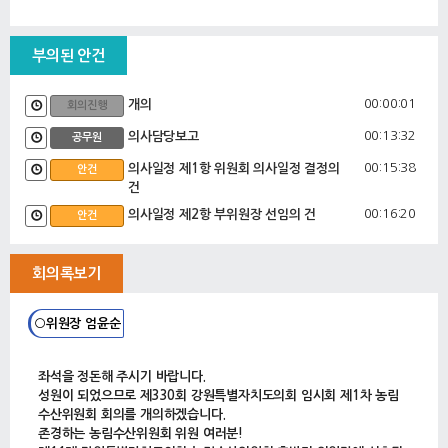
부의된 안건
00:00:01
개의
회의진행
00:13:32
의사담당보고
공무원
00:15:38
의사일정 제1항 위원회 의사일정 결정의
안건
건
00:16:20
의사일정 제2항 부위원장 선임의 건
안건
00:20:12
의사일정 제3항 위원회 의석 배정의 건
안건
회의록보기
○위원장 엄윤순
좌석을 정돈해 주시기 바랍니다.
성원이 되었으므로 제330회 강원특별자치도의회 임시회 제1차 농림
수산위원회 회의를 개의하겠습니다.
존경하는 농림수산위원회 위원 여러분!