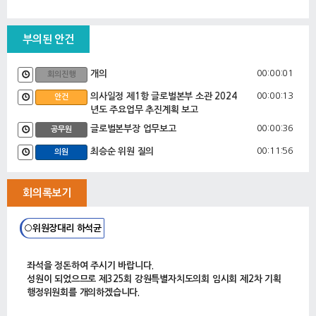
부의된 안건
00:00:01
개의
회의진행
00:00:13
의사일정 제1항 글로벌본부 소관 2024
안건
년도 주요업무 추진계획 보고
00:00:36
글로벌본부장 업무보고
공무원
00:11:56
최승순 위원 질의
의원
00:22:52
임미선 위원 질의
의원
회의록보기
00:32:15
한창수 위원 질의
의원
00:37:03
문관현 위원 질의
의원
○위원장대리 하석균
00:40:02
심영곤 위원 질의
의원
00:46:44
의사일정 제2항 강원연구원 소관 2024
좌석을 정돈하여 주시기 바랍니다.
안건
년도 주요업무 추진계획 보고
성원이 되었으므로 제325회 강원특별자치도의회 임시회 제2차 기획
행정위원회를 개의하겠습니다.
00:47:13
강원연구원장 업무보고
공무원