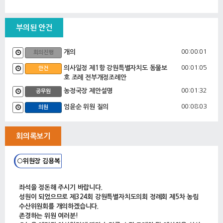
부의된 안건
00:00:01
개의
회의진행
00:01:05
의사일정 제1항 강원특별자치도 동물보
안건
호 조례 전부개정조례안
00:01:32
농정국장 제안설명
공무원
00:08:03
엄윤순 위원 질의
의원
00:13:13
박호균 위원 짏의
의원
회의록보기
00:18:32
윤길로 위원 질의
의원
00:25:17
강정호 위원 질의
의원
○위원장 김용복
00:32:59
의사일정 제2항 농정국 소관 2023년도
안건
제2회 강원특별자치도 추가경정예산안과
좌석을 정돈해 주시기 바랍니다.
의사일정 제3항 2024년도 강원특별자치
성원이 되었으므로 제324회 강원특별자치도의회 정례회 제5차 농림
도 예산안 및 기금운용계획안
수산위원회를 개의하겠습니다.
00:33:35
농정국장 제안설명
공무원
존경하는 위원 여러분!