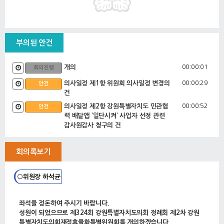
부의된 안건
00:00:01
개의
회의진행
00:00:29
의사일정 제1항 위원회 의사일정 변경의
안건
건
00:00:52
의사일정 제2항 강원특별자치도 민관협
안건
력 배달앱 ‘일단시켜’ 사업자 선정 관련
감사원감사 청구의 건
00:01:57
엄기호 위원 제안설명
제안설명
회의록보기
○위원장 하석균
좌석을 정돈하여 주시기 바랍니다.
성원이 되었으므로 제324회 강원특별자치도의회 정례회 제2차 강원
특별자치도의회재정효율화특별위원회를 개의하겠습니다.