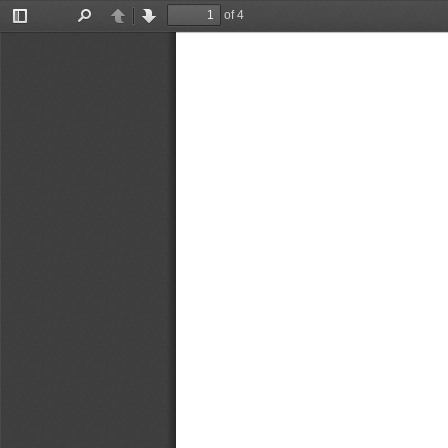
of 4
Toggle
Find
Previous
Next
Sidebar