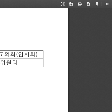
Current
Presentation
Open
Print
Download
Too
View
Mode
도의회(임시회)
정위원회