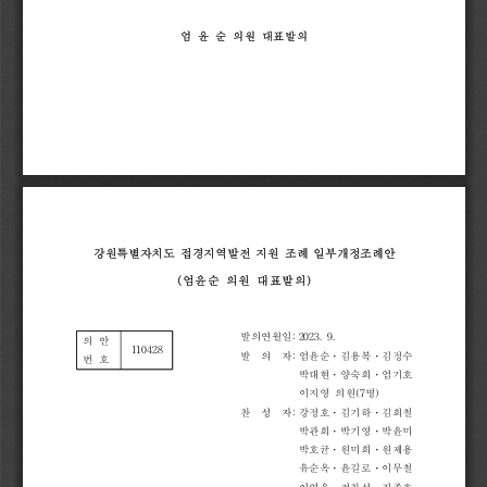
엄 윤 순 의원 대표발의
강원특별자치도 접경지역발전 지원 조례 일부개정조례안
(엄윤순 의원 대표발의)
발의연월일:
2023. 9.
의 안
110428
발 의 자:
엄윤순ᆞ김용복ᆞ김정수
번 호
박대현ᆞ양숙희ᆞ엄기호
이지영 의원(7명)
찬 성 자:
강정호ᆞ김기하ᆞ김희철
박관희ᆞ박기영ᆞ박윤미
박호균ᆞ원미희ᆞ원제용
유순옥ᆞ윤길로ᆞ이무철