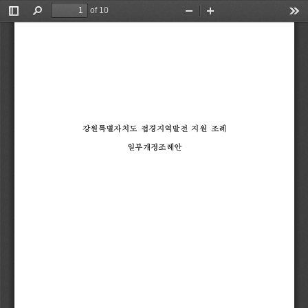
of 10
Toggle
Find
Zoom
Zoom
Too
Sidebar
Out
In
강원특별자치도 접경지역발전 지원 조례
일부개정조례안