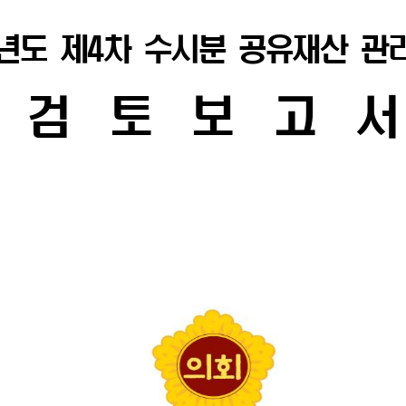
3년도 제4차 수시분 공유재산 
검 토 보 고 서