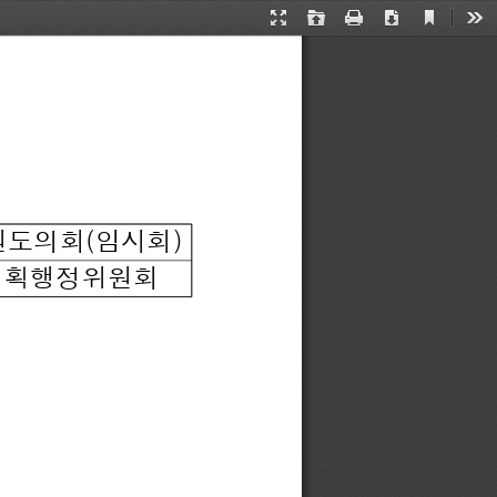
Current
Presentation
Open
Print
Download
Too
View
Mode
원도의회(임시회)
 기획행정위원회