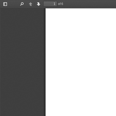
of 6
Toggle
Find
Previous
Next
Sidebar