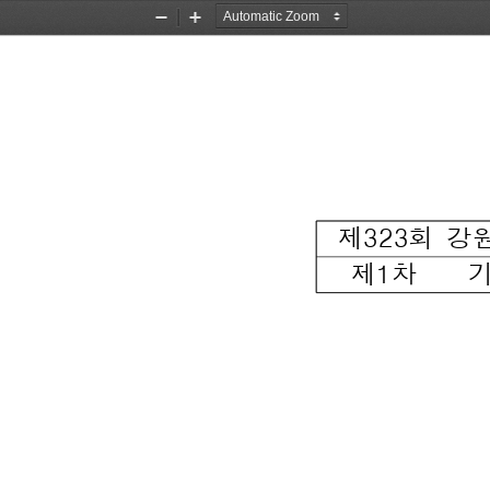
Zoom
Zoom
Out
In
제323회 강
  제1차   