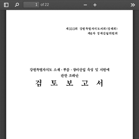
of 22
Toggle
Find
Zoom
Zoom
Too
Sidebar
Out
In
제
333
회 
강원특별자치도의회
(
정례회
)
제
6
차 
경제산업위원회
강원특별자치도 
소재
·
부품
·
장비산업 
육성 
및 
지원에 
관한 
조례안
검  
토  
보  
고  
서