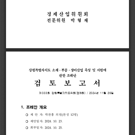
경제산업위원회
전문위원 
박 
형 
재
강원특별자치도 
소재
·
부품
·
장비산업 
육성 
및 
지원에 
관한 
조례안
검  
토  
보  
고  
서
제
333
회 
강원특별자치도의회
(
정례회
) 
/ 
2024
년 
11
월 
26
일
1. 
조례안 
개요
:
(
12
)
❍
제 
안
자
박찬흥 
의원
찬성 
명
:
2024.
10.
23.
제안
일자
❍
:
2024.
10.
25.
회부일자
❍