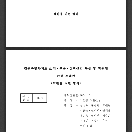
박찬흥
의원
발의
강원특별자치도
소재
부
품
장
비
산
업
육성
및
지원에
ᆞ
ᆞ
관한
조례안
(
박찬흥
의원
발의
)
발의연월일
:
2024.
10.
의
안
110873
번
호
발
의
자
:
박찬흥
의원
(1
명
)
찬
성
자
:
강정호
문
관
현
박
대
현
ᆞ
ᆞ
엄윤순
원
미
희
원
제
용
ᆞ
ᆞ
유순옥
임
미
선
최
승
순
ᆞ
ᆞ
최재민
최
종
수
홍
성
기
ᆞ
ᆞ
의원
(12
명
)