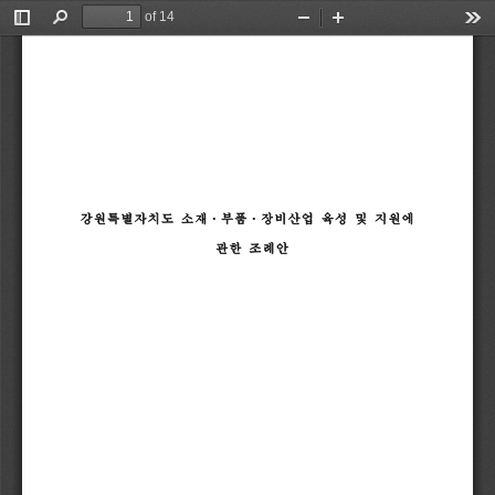
of 14
Toggle
Find
Zoom
Zoom
Too
Sidebar
Out
In
강원특별자치도
소재
부
품
장
비
산
업
육성
및
지원에
ᆞ
ᆞ
관한
조례안