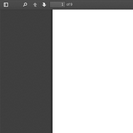
of 9
Toggle
Find
Previous
Next
Sidebar