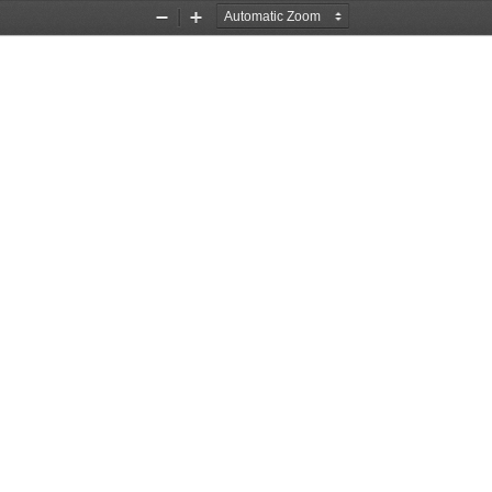
Zoom
Zoom
Out
In