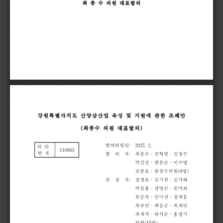
최
종
수
의원
대표발의
강원특별자치도
산양삼산업
육성
및
지원에
관한
조례안
(
최종수
의원
대표발의
)
발의연월일
:
2025.
2.
.
의
안
110963
번
호
발
의
자
:
최종수
권
혁
열
김
정
수
ᆞ
ᆞ
박길선
엄
윤
순
이
지
영
ᆞ
ᆞ
진종호
한
창
수
의
원
(8
명
)
ᆞ
찬
성
자
:
강정호
김
기
철
김
기
하
ᆞ
ᆞ
박찬흥
심
영
곤
원
미
희
ᆞ
ᆞ
유순옥
임
미
선
정
재
웅
ᆞ
ᆞ
최규만
최
승
순
최
재
민
ᆞ
ᆞ
최재석
하
석
균
홍
성
기
ᆞ
ᆞ
의원
(15
명
)