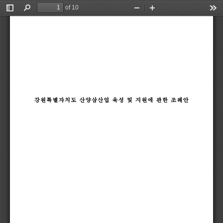
of 10
Toggle
Find
Zoom
Zoom
Too
Sidebar
Out
In
강원특별자치도
산양삼산업
육성
및
지원에
관한
조례안