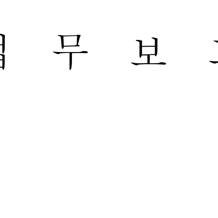
  
무  
보  