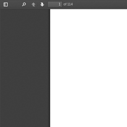
of 114
Toggle
Find
Previous
Next
Sidebar