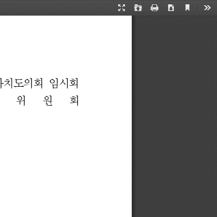
Current
Presentation
Open
Print
Download
Too
View
Mode
치도의회 
임시회
설 위 원 회